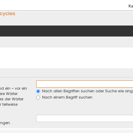
Ka
icycles
nd ein
-
vor ein
Nach allen Begriffen suchen oder Suche wie an
re Wörter
Nach einem Begriff suchen
es der Wörter
 teilweise
ungen.