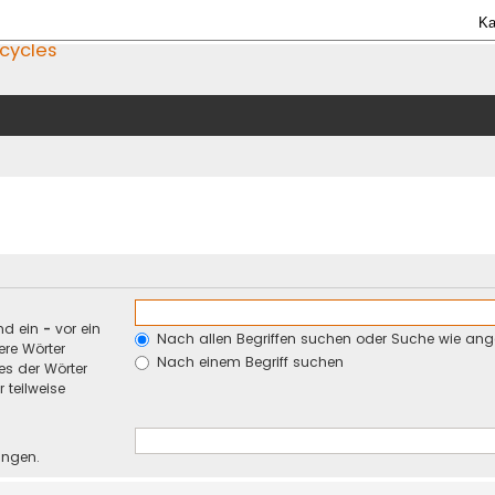
Ka
icycles
nd ein
-
vor ein
Nach allen Begriffen suchen oder Suche wie an
re Wörter
Nach einem Begriff suchen
es der Wörter
 teilweise
ungen.