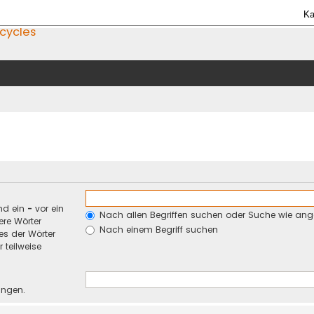
Ka
icycles
nd ein
-
vor ein
Nach allen Begriffen suchen oder Suche wie an
re Wörter
Nach einem Begriff suchen
es der Wörter
 teilweise
ungen.