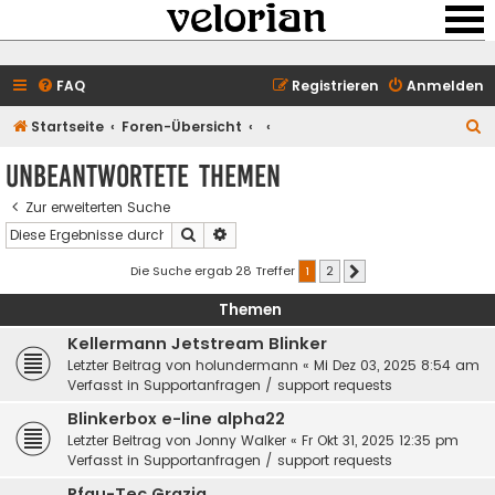
FAQ
Registrieren
Anmelden
S
Startseite
Foren-Übersicht
u
Unbeantwortete Themen
c
Zur erweiterten Suche
h
Suche
Erweiterte Suche
e
Die Suche ergab 28 Treffer
1
2
Nächste
Themen
Kellermann Jetstream Blinker
Letzter Beitrag von
holundermann
«
Mi Dez 03, 2025 8:54 am
Verfasst in
Supportanfragen / support requests
Blinkerbox e-line alpha22
Letzter Beitrag von
Jonny Walker
«
Fr Okt 31, 2025 12:35 pm
Verfasst in
Supportanfragen / support requests
Pfau-Tec Grazia