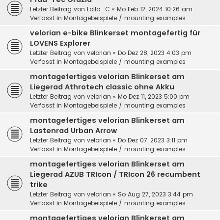
Letzter Beitrag von
Lollo_C
«
Mo Feb 12, 2024 10:26 am
Verfasst in
Montagebeispiele / mounting examples
velorian e-bike Blinkerset montagefertig für
LOVENS Explorer
Letzter Beitrag von
velorian
«
Do Dez 28, 2023 4:03 pm
Verfasst in
Montagebeispiele / mounting examples
montagefertiges velorian Blinkerset am
Liegerad Athrotech classic ohne Akku
Letzter Beitrag von
velorian
«
Mo Dez 11, 2023 5:00 pm
Verfasst in
Montagebeispiele / mounting examples
montagefertiges velorian Blinkerset am
Lastenrad Urban Arrow
Letzter Beitrag von
velorian
«
Do Dez 07, 2023 3:11 pm
Verfasst in
Montagebeispiele / mounting examples
montagefertiges velorian Blinkerset am
Liegerad AZUB TRIcon / TRIcon 26 recumbent
trike
Letzter Beitrag von
velorian
«
So Aug 27, 2023 3:44 pm
Verfasst in
Montagebeispiele / mounting examples
montagefertiges velorian Blinkerset am