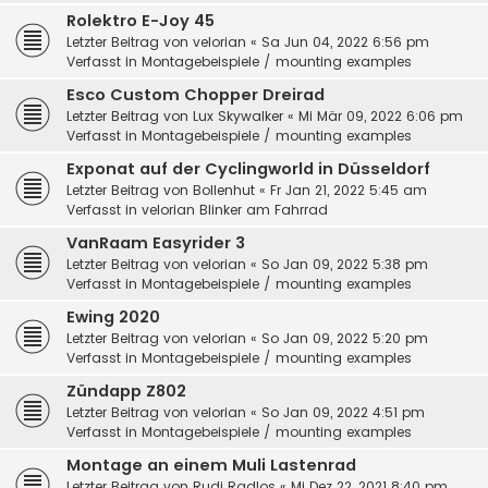
Rolektro E-Joy 45
Letzter Beitrag von
velorian
«
Sa Jun 04, 2022 6:56 pm
Verfasst in
Montagebeispiele / mounting examples
Esco Custom Chopper Dreirad
Letzter Beitrag von
Lux Skywalker
«
Mi Mär 09, 2022 6:06 pm
Verfasst in
Montagebeispiele / mounting examples
Exponat auf der Cyclingworld in Düsseldorf
Letzter Beitrag von
Bollenhut
«
Fr Jan 21, 2022 5:45 am
Verfasst in
velorian Blinker am Fahrrad
VanRaam Easyrider 3
Letzter Beitrag von
velorian
«
So Jan 09, 2022 5:38 pm
Verfasst in
Montagebeispiele / mounting examples
Ewing 2020
Letzter Beitrag von
velorian
«
So Jan 09, 2022 5:20 pm
Verfasst in
Montagebeispiele / mounting examples
Zündapp Z802
Letzter Beitrag von
velorian
«
So Jan 09, 2022 4:51 pm
Verfasst in
Montagebeispiele / mounting examples
Montage an einem Muli Lastenrad
Letzter Beitrag von
Rudi Radlos
«
Mi Dez 22, 2021 8:40 pm