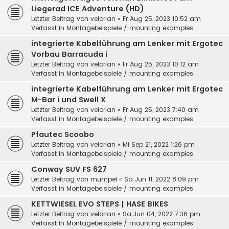
Liegerad ICE Adventure (HD)
Letzter Beitrag von
velorian
«
Fr Aug 25, 2023 10:52 am
Verfasst in
Montagebeispiele / mounting examples
integrierte Kabelführung am Lenker mit Ergotec
Vorbau Barracuda i
Letzter Beitrag von
velorian
«
Fr Aug 25, 2023 10:12 am
Verfasst in
Montagebeispiele / mounting examples
integrierte Kabelführung am Lenker mit Ergotec
M-Bar i und Swell X
Letzter Beitrag von
velorian
«
Fr Aug 25, 2023 7:40 am
Verfasst in
Montagebeispiele / mounting examples
Pfautec Scoobo
Letzter Beitrag von
velorian
«
Mi Sep 21, 2022 1:26 pm
Verfasst in
Montagebeispiele / mounting examples
Conway SUV FS 627
Letzter Beitrag von
mumpel
«
Sa Jun 11, 2022 8:09 pm
Verfasst in
Montagebeispiele / mounting examples
KETTWIESEL EVO STEPS | HASE BIKES
Letzter Beitrag von
velorian
«
Sa Jun 04, 2022 7:36 pm
Verfasst in
Montagebeispiele / mounting examples