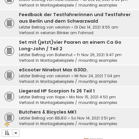
Verfasst in
Montagebeispiele / mounting examples
Feedback der Testfahrerinnen und Testfahrer
aus Berlin und dem Schwarzwald
Letzter Beitrag von
velorian
«
Di Dez 14, 2021 9:55 am
Verfasst in
velorian Blinker am Fahrrad
Set mit (jetzt)vier Paaren an einem Ca Go
Long-John / Teil 2
Letzter Beitrag von
Bollenhut
«
Fr Nov 26, 2021 9:47 pm
Verfasst in
Montagebeispiele / mounting examples
eScooter Ninebot Max G30D.
Letzter Beitrag von
velorian
«
Mi Nov 24, 2021 7:04 pm
Verfasst in
Montagebeispiele / mounting examples
Liegerad HP Scorpion fs 26 Teil 1
Letzter Beitrag von
Hape
«
Mo Nov 15, 2021 4:50 pm
Verfasst in
Montagebeispiele / mounting examples
Butchers & Bicycles MK1
Letzter Beitrag von
BBJEG
«
So Nov 14, 2021 3:51 pm
Verfasst in
Montagebeispiele / mounting examples