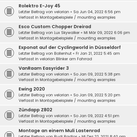
Rolektro E-Joy 45
Letzter Beitrag von
velorian
«
Sa Jun 04, 2022 6:56 pm
Verfasst in
Montagebeispiele / mounting examples
Esco Custom Chopper Dreirad
Letzter Beitrag von
Lux Skywalker
«
Mi Mär 09, 2022 6:06 pm
Verfasst in
Montagebeispiele / mounting examples
Exponat auf der Cyclingworld in Düsseldorf
Letzter Beitrag von
Bollenhut
«
Fr Jan 21, 2022 5:45 am
Verfasst in
velorian Blinker am Fahrrad
VanRaam Easyrider 3
Letzter Beitrag von
velorian
«
So Jan 09, 2022 5:38 pm
Verfasst in
Montagebeispiele / mounting examples
Ewing 2020
Letzter Beitrag von
velorian
«
So Jan 09, 2022 5:20 pm
Verfasst in
Montagebeispiele / mounting examples
Zündapp Z802
Letzter Beitrag von
velorian
«
So Jan 09, 2022 4:51 pm
Verfasst in
Montagebeispiele / mounting examples
Montage an einem Muli Lastenrad
Letzter Beitrag von
Rudi Radlos
«
Mi Dez 22, 2021 8:40 pm