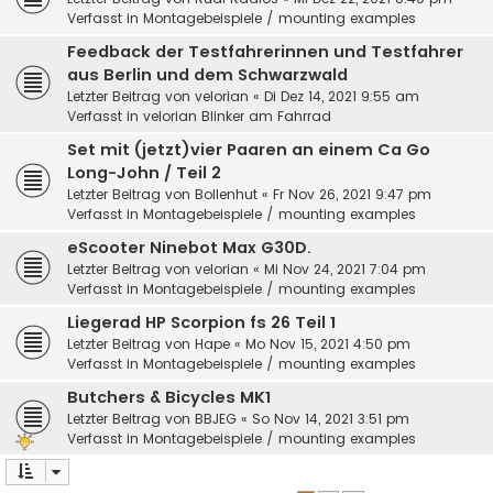
Verfasst in
Montagebeispiele / mounting examples
Feedback der Testfahrerinnen und Testfahrer
aus Berlin und dem Schwarzwald
Letzter Beitrag von
velorian
«
Di Dez 14, 2021 9:55 am
Verfasst in
velorian Blinker am Fahrrad
Set mit (jetzt)vier Paaren an einem Ca Go
Long-John / Teil 2
Letzter Beitrag von
Bollenhut
«
Fr Nov 26, 2021 9:47 pm
Verfasst in
Montagebeispiele / mounting examples
eScooter Ninebot Max G30D.
Letzter Beitrag von
velorian
«
Mi Nov 24, 2021 7:04 pm
Verfasst in
Montagebeispiele / mounting examples
Liegerad HP Scorpion fs 26 Teil 1
Letzter Beitrag von
Hape
«
Mo Nov 15, 2021 4:50 pm
Verfasst in
Montagebeispiele / mounting examples
Butchers & Bicycles MK1
Letzter Beitrag von
BBJEG
«
So Nov 14, 2021 3:51 pm
Verfasst in
Montagebeispiele / mounting examples