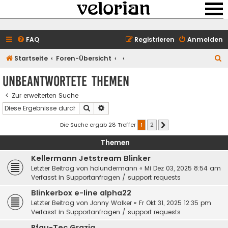
FAQ
Registrieren
Anmelden
S
Startseite
Foren-Übersicht
u
Unbeantwortete Themen
c
Zur erweiterten Suche
h
Suche
Erweiterte Suche
e
Die Suche ergab 28 Treffer
1
2
Nächste
Themen
Kellermann Jetstream Blinker
Letzter Beitrag von
holundermann
«
Mi Dez 03, 2025 8:54 am
Verfasst in
Supportanfragen / support requests
Blinkerbox e-line alpha22
Letzter Beitrag von
Jonny Walker
«
Fr Okt 31, 2025 12:35 pm
Verfasst in
Supportanfragen / support requests
Pfau-Tec Grazia