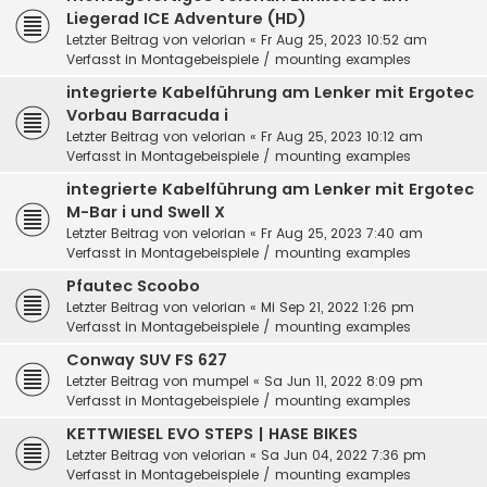
Liegerad ICE Adventure (HD)
Letzter Beitrag von
velorian
«
Fr Aug 25, 2023 10:52 am
Verfasst in
Montagebeispiele / mounting examples
integrierte Kabelführung am Lenker mit Ergotec
Vorbau Barracuda i
Letzter Beitrag von
velorian
«
Fr Aug 25, 2023 10:12 am
Verfasst in
Montagebeispiele / mounting examples
integrierte Kabelführung am Lenker mit Ergotec
M-Bar i und Swell X
Letzter Beitrag von
velorian
«
Fr Aug 25, 2023 7:40 am
Verfasst in
Montagebeispiele / mounting examples
Pfautec Scoobo
Letzter Beitrag von
velorian
«
Mi Sep 21, 2022 1:26 pm
Verfasst in
Montagebeispiele / mounting examples
Conway SUV FS 627
Letzter Beitrag von
mumpel
«
Sa Jun 11, 2022 8:09 pm
Verfasst in
Montagebeispiele / mounting examples
KETTWIESEL EVO STEPS | HASE BIKES
Letzter Beitrag von
velorian
«
Sa Jun 04, 2022 7:36 pm
Verfasst in
Montagebeispiele / mounting examples