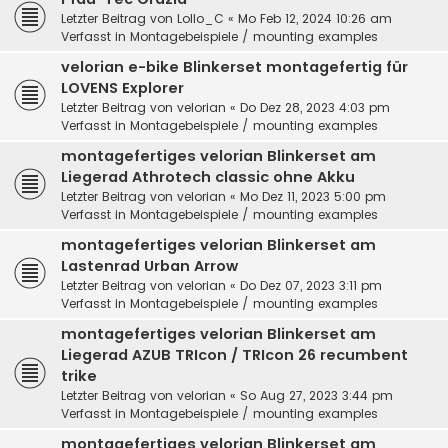
Letzter Beitrag von
Lollo_C
«
Mo Feb 12, 2024 10:26 am
Verfasst in
Montagebeispiele / mounting examples
velorian e-bike Blinkerset montagefertig für
LOVENS Explorer
Letzter Beitrag von
velorian
«
Do Dez 28, 2023 4:03 pm
Verfasst in
Montagebeispiele / mounting examples
montagefertiges velorian Blinkerset am
Liegerad Athrotech classic ohne Akku
Letzter Beitrag von
velorian
«
Mo Dez 11, 2023 5:00 pm
Verfasst in
Montagebeispiele / mounting examples
montagefertiges velorian Blinkerset am
Lastenrad Urban Arrow
Letzter Beitrag von
velorian
«
Do Dez 07, 2023 3:11 pm
Verfasst in
Montagebeispiele / mounting examples
montagefertiges velorian Blinkerset am
Liegerad AZUB TRIcon / TRIcon 26 recumbent
trike
Letzter Beitrag von
velorian
«
So Aug 27, 2023 3:44 pm
Verfasst in
Montagebeispiele / mounting examples
montagefertiges velorian Blinkerset am