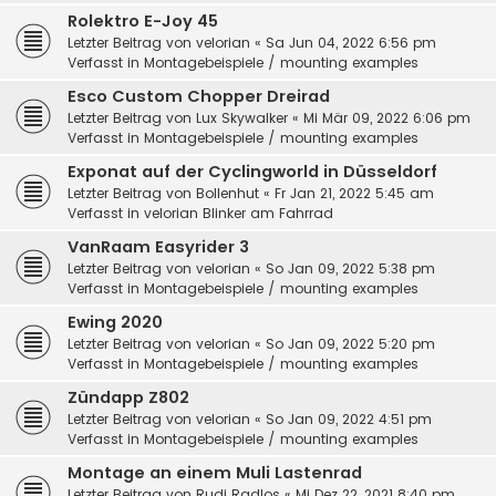
Rolektro E-Joy 45
Letzter Beitrag von
velorian
«
Sa Jun 04, 2022 6:56 pm
Verfasst in
Montagebeispiele / mounting examples
Esco Custom Chopper Dreirad
Letzter Beitrag von
Lux Skywalker
«
Mi Mär 09, 2022 6:06 pm
Verfasst in
Montagebeispiele / mounting examples
Exponat auf der Cyclingworld in Düsseldorf
Letzter Beitrag von
Bollenhut
«
Fr Jan 21, 2022 5:45 am
Verfasst in
velorian Blinker am Fahrrad
VanRaam Easyrider 3
Letzter Beitrag von
velorian
«
So Jan 09, 2022 5:38 pm
Verfasst in
Montagebeispiele / mounting examples
Ewing 2020
Letzter Beitrag von
velorian
«
So Jan 09, 2022 5:20 pm
Verfasst in
Montagebeispiele / mounting examples
Zündapp Z802
Letzter Beitrag von
velorian
«
So Jan 09, 2022 4:51 pm
Verfasst in
Montagebeispiele / mounting examples
Montage an einem Muli Lastenrad
Letzter Beitrag von
Rudi Radlos
«
Mi Dez 22, 2021 8:40 pm