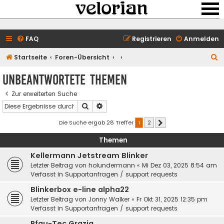
FAQ
Registrieren
Anmelden
S
Startseite
Foren-Übersicht
u
Unbeantwortete Themen
c
Zur erweiterten Suche
h
Suche
Erweiterte Suche
e
Die Suche ergab 28 Treffer
1
2
Nächste
Themen
Kellermann Jetstream Blinker
Letzter Beitrag von
holundermann
«
Mi Dez 03, 2025 8:54 am
Verfasst in
Supportanfragen / support requests
Blinkerbox e-line alpha22
Letzter Beitrag von
Jonny Walker
«
Fr Okt 31, 2025 12:35 pm
Verfasst in
Supportanfragen / support requests
Pfau-Tec Grazia