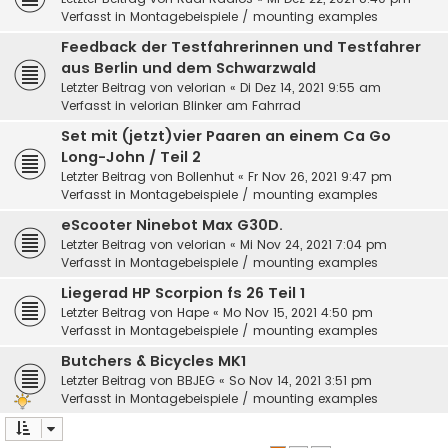
Verfasst in
Montagebeispiele / mounting examples
Feedback der Testfahrerinnen und Testfahrer
aus Berlin und dem Schwarzwald
Letzter Beitrag von
velorian
«
Di Dez 14, 2021 9:55 am
Verfasst in
velorian Blinker am Fahrrad
Set mit (jetzt)vier Paaren an einem Ca Go
Long-John / Teil 2
Letzter Beitrag von
Bollenhut
«
Fr Nov 26, 2021 9:47 pm
Verfasst in
Montagebeispiele / mounting examples
eScooter Ninebot Max G30D.
Letzter Beitrag von
velorian
«
Mi Nov 24, 2021 7:04 pm
Verfasst in
Montagebeispiele / mounting examples
Liegerad HP Scorpion fs 26 Teil 1
Letzter Beitrag von
Hape
«
Mo Nov 15, 2021 4:50 pm
Verfasst in
Montagebeispiele / mounting examples
Butchers & Bicycles MK1
Letzter Beitrag von
BBJEG
«
So Nov 14, 2021 3:51 pm
Verfasst in
Montagebeispiele / mounting examples