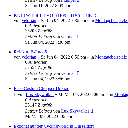
Letzter Beitrag
von
mumpel
Sa Jun 11, 2022 8:09 pm
KETTWIESEL EVO STEPS | HASE BIKES
von
velorian
»
Sa Jun 04, 2022 7:36 pm
» in
Montagebeispiele
0
Antworten
35203
Zugriffe
Letzter Beitrag
von
velorian
Sa Jun 04, 2022 7:36 pm
Rolektro E-Joy 45
von
velorian
»
Sa Jun 04, 2022 6:56 pm
» in
Montagebeispiele
0
Antworten
32554
Zugriffe
Letzter Beitrag
von
velorian
Sa Jun 04, 2022 6:56 pm
Esco Custom Chopper Dreirad
von
Lux Skywalker
»
Mi Mär 09, 2022 6:06 pm
» in
Montage
0
Antworten
35147
Zugriffe
Letzter Beitrag
von
Lux Skywalker
Mi Mär 09, 2022 6:06 pm
Exponat auf der Cyclingworld in Düsseldorf