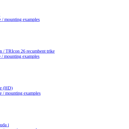
w
e / mounting examples
n / TRIcon 26 recumbent trike
e / mounting examples
re (HD)
e / mounting examples
uda i