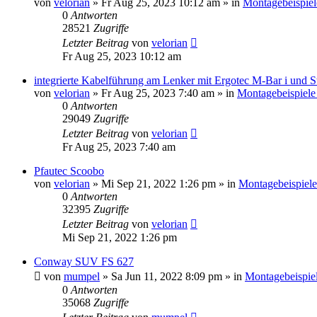
von
velorian
»
Fr Aug 25, 2023 10:12 am
» in
Montagebeispiel
0
Antworten
28521
Zugriffe
Letzter Beitrag
von
velorian
Fr Aug 25, 2023 10:12 am
integrierte Kabelführung am Lenker mit Ergotec M-Bar i und 
von
velorian
»
Fr Aug 25, 2023 7:40 am
» in
Montagebeispiele
0
Antworten
29049
Zugriffe
Letzter Beitrag
von
velorian
Fr Aug 25, 2023 7:40 am
Pfautec Scoobo
von
velorian
»
Mi Sep 21, 2022 1:26 pm
» in
Montagebeispiele
0
Antworten
32395
Zugriffe
Letzter Beitrag
von
velorian
Mi Sep 21, 2022 1:26 pm
Conway SUV FS 627
von
mumpel
»
Sa Jun 11, 2022 8:09 pm
» in
Montagebeispie
0
Antworten
35068
Zugriffe