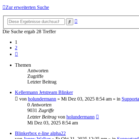
Zur erweiterten Suche
Erweiterte
Suche
Suche
Die Suche ergab 28 Treffer
1
2
Nächste
Themen
Antworten
Zugriffe
Letzter Beitrag
Kellermann Jetstream Blinker
von
holundermann
»
Mi Dez 03, 2025 8:54 am
» in
Supporta
0
Antworten
9031
Zugriffe
Letzter Beitrag
von
holundermann
Mi Dez 03, 2025 8:54 am
Blinkerbox e-line alpha22
von
Jonny Walker
»
Fr Okt 31, 2025 12:35 pm
» in
Supportanfr