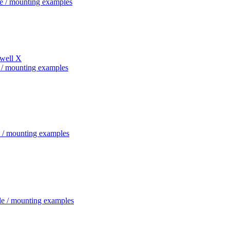
e / mounting examples
Swell X
 / mounting examples
 / mounting examples
le / mounting examples