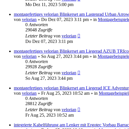
Mo Dez 11, 2023 5:00 pm
montagefertiges velorian Blinkerset am Lastenrad Urban Arro
von
velorian
»
Do Dez 07, 2023 3:11 pm
» in
Montagebeispiel
0
Antworten
29048
Zugriffe
Letzter Beitrag
von
velorian
Do Dez 07, 2023 3:11 pm
montagefertiges velorian Blinkerset am Liegerad AZUB TRIco
von
velorian
»
So Aug 27, 2023 3:44 pm
» in
Montagebeispiel
0
Antworten
29928
Zugriffe
Letzter Beitrag
von
velorian
So Aug 27, 2023 3:44 pm
montagefertiges velorian Blinkerset am Liegerad ICE Adventu
von
velorian
»
Fr Aug 25, 2023 10:52 am
» in
Montagebeispiel
0
Antworten
28812
Zugriffe
Letzter Beitrag
von
velorian
Fr Aug 25, 2023 10:52 am
integrierte Kabelführung am Lenker mit Ergotec Vorbau Barrac