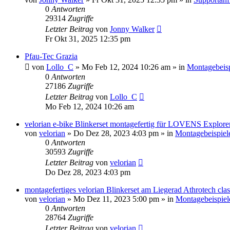
0
Antworten
29314
Zugriffe
Letzter Beitrag
von
Jonny Walker
Fr Okt 31, 2025 12:35 pm
Pfau-Tec Grazia
von
Lollo_C
»
Mo Feb 12, 2024 10:26 am
» in
Montagebeisp
0
Antworten
27186
Zugriffe
Letzter Beitrag
von
Lollo_C
Mo Feb 12, 2024 10:26 am
velorian e-bike Blinkerset montagefertig für LOVENS Explore
von
velorian
»
Do Dez 28, 2023 4:03 pm
» in
Montagebeispiel
0
Antworten
30593
Zugriffe
Letzter Beitrag
von
velorian
Do Dez 28, 2023 4:03 pm
montagefertiges velorian Blinkerset am Liegerad Athrotech cla
von
velorian
»
Mo Dez 11, 2023 5:00 pm
» in
Montagebeispiel
0
Antworten
28764
Zugriffe
Letzter Beitrag
von
velorian