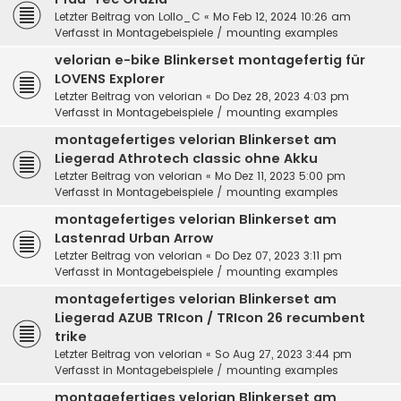
Letzter Beitrag von
Lollo_C
«
Mo Feb 12, 2024 10:26 am
Verfasst in
Montagebeispiele / mounting examples
velorian e-bike Blinkerset montagefertig für
LOVENS Explorer
Letzter Beitrag von
velorian
«
Do Dez 28, 2023 4:03 pm
Verfasst in
Montagebeispiele / mounting examples
montagefertiges velorian Blinkerset am
Liegerad Athrotech classic ohne Akku
Letzter Beitrag von
velorian
«
Mo Dez 11, 2023 5:00 pm
Verfasst in
Montagebeispiele / mounting examples
montagefertiges velorian Blinkerset am
Lastenrad Urban Arrow
Letzter Beitrag von
velorian
«
Do Dez 07, 2023 3:11 pm
Verfasst in
Montagebeispiele / mounting examples
montagefertiges velorian Blinkerset am
Liegerad AZUB TRIcon / TRIcon 26 recumbent
trike
Letzter Beitrag von
velorian
«
So Aug 27, 2023 3:44 pm
Verfasst in
Montagebeispiele / mounting examples
montagefertiges velorian Blinkerset am