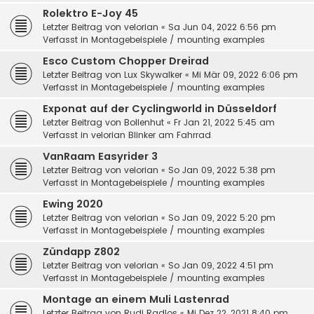
Rolektro E-Joy 45
Letzter Beitrag von
velorian
«
Sa Jun 04, 2022 6:56 pm
Verfasst in
Montagebeispiele / mounting examples
Esco Custom Chopper Dreirad
Letzter Beitrag von
Lux Skywalker
«
Mi Mär 09, 2022 6:06 pm
Verfasst in
Montagebeispiele / mounting examples
Exponat auf der Cyclingworld in Düsseldorf
Letzter Beitrag von
Bollenhut
«
Fr Jan 21, 2022 5:45 am
Verfasst in
velorian Blinker am Fahrrad
VanRaam Easyrider 3
Letzter Beitrag von
velorian
«
So Jan 09, 2022 5:38 pm
Verfasst in
Montagebeispiele / mounting examples
Ewing 2020
Letzter Beitrag von
velorian
«
So Jan 09, 2022 5:20 pm
Verfasst in
Montagebeispiele / mounting examples
Zündapp Z802
Letzter Beitrag von
velorian
«
So Jan 09, 2022 4:51 pm
Verfasst in
Montagebeispiele / mounting examples
Montage an einem Muli Lastenrad
Letzter Beitrag von
Rudi Radlos
«
Mi Dez 22, 2021 8:40 pm