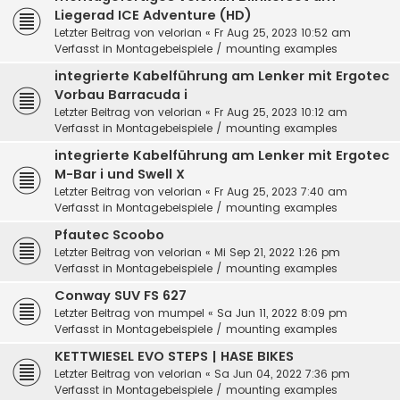
Liegerad ICE Adventure (HD)
Letzter Beitrag von
velorian
«
Fr Aug 25, 2023 10:52 am
Verfasst in
Montagebeispiele / mounting examples
integrierte Kabelführung am Lenker mit Ergotec
Vorbau Barracuda i
Letzter Beitrag von
velorian
«
Fr Aug 25, 2023 10:12 am
Verfasst in
Montagebeispiele / mounting examples
integrierte Kabelführung am Lenker mit Ergotec
M-Bar i und Swell X
Letzter Beitrag von
velorian
«
Fr Aug 25, 2023 7:40 am
Verfasst in
Montagebeispiele / mounting examples
Pfautec Scoobo
Letzter Beitrag von
velorian
«
Mi Sep 21, 2022 1:26 pm
Verfasst in
Montagebeispiele / mounting examples
Conway SUV FS 627
Letzter Beitrag von
mumpel
«
Sa Jun 11, 2022 8:09 pm
Verfasst in
Montagebeispiele / mounting examples
KETTWIESEL EVO STEPS | HASE BIKES
Letzter Beitrag von
velorian
«
Sa Jun 04, 2022 7:36 pm
Verfasst in
Montagebeispiele / mounting examples