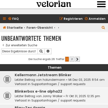
FAQ
Registrieren
Anmelden
S
Startseite
Foren-Übersicht
u
Unbeantwortete Themen
c
Zur erweiterten Suche
h
Suche
Erweiterte Suche
e
Die Suche ergab 28 Treffer
1
2
Nächste
Themen
Kellermann Jetstream Blinker
Letzter Beitrag von
holundermann
«
Mi Dez 03, 2025 8:54 am
Verfasst in
Supportanfragen / support requests
Blinkerbox e-line alpha22
Letzter Beitrag von
Jonny Walker
«
Fr Okt 31, 2025 12:35 pm
Verfasst in
Supportanfragen / support requests
Pfau-Tec Grazia