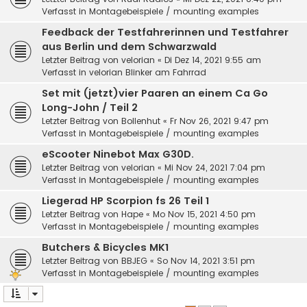
Verfasst in
Montagebeispiele / mounting examples
Feedback der Testfahrerinnen und Testfahrer
aus Berlin und dem Schwarzwald
Letzter Beitrag von
velorian
«
Di Dez 14, 2021 9:55 am
Verfasst in
velorian Blinker am Fahrrad
Set mit (jetzt)vier Paaren an einem Ca Go
Long-John / Teil 2
Letzter Beitrag von
Bollenhut
«
Fr Nov 26, 2021 9:47 pm
Verfasst in
Montagebeispiele / mounting examples
eScooter Ninebot Max G30D.
Letzter Beitrag von
velorian
«
Mi Nov 24, 2021 7:04 pm
Verfasst in
Montagebeispiele / mounting examples
Liegerad HP Scorpion fs 26 Teil 1
Letzter Beitrag von
Hape
«
Mo Nov 15, 2021 4:50 pm
Verfasst in
Montagebeispiele / mounting examples
Butchers & Bicycles MK1
Letzter Beitrag von
BBJEG
«
So Nov 14, 2021 3:51 pm
Verfasst in
Montagebeispiele / mounting examples