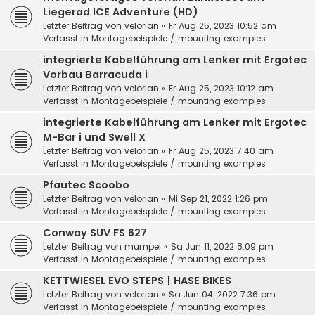
Liegerad ICE Adventure (HD)
Letzter Beitrag von
velorian
«
Fr Aug 25, 2023 10:52 am
Verfasst in
Montagebeispiele / mounting examples
integrierte Kabelführung am Lenker mit Ergotec
Vorbau Barracuda i
Letzter Beitrag von
velorian
«
Fr Aug 25, 2023 10:12 am
Verfasst in
Montagebeispiele / mounting examples
integrierte Kabelführung am Lenker mit Ergotec
M-Bar i und Swell X
Letzter Beitrag von
velorian
«
Fr Aug 25, 2023 7:40 am
Verfasst in
Montagebeispiele / mounting examples
Pfautec Scoobo
Letzter Beitrag von
velorian
«
Mi Sep 21, 2022 1:26 pm
Verfasst in
Montagebeispiele / mounting examples
Conway SUV FS 627
Letzter Beitrag von
mumpel
«
Sa Jun 11, 2022 8:09 pm
Verfasst in
Montagebeispiele / mounting examples
KETTWIESEL EVO STEPS | HASE BIKES
Letzter Beitrag von
velorian
«
Sa Jun 04, 2022 7:36 pm
Verfasst in
Montagebeispiele / mounting examples