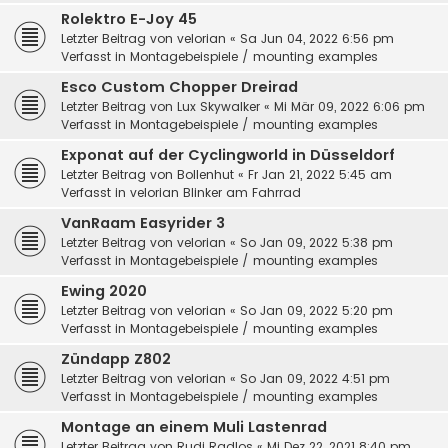
Rolektro E-Joy 45
Letzter Beitrag von
velorian
«
Sa Jun 04, 2022 6:56 pm
Verfasst in
Montagebeispiele / mounting examples
Esco Custom Chopper Dreirad
Letzter Beitrag von
Lux Skywalker
«
Mi Mär 09, 2022 6:06 pm
Verfasst in
Montagebeispiele / mounting examples
Exponat auf der Cyclingworld in Düsseldorf
Letzter Beitrag von
Bollenhut
«
Fr Jan 21, 2022 5:45 am
Verfasst in
velorian Blinker am Fahrrad
VanRaam Easyrider 3
Letzter Beitrag von
velorian
«
So Jan 09, 2022 5:38 pm
Verfasst in
Montagebeispiele / mounting examples
Ewing 2020
Letzter Beitrag von
velorian
«
So Jan 09, 2022 5:20 pm
Verfasst in
Montagebeispiele / mounting examples
Zündapp Z802
Letzter Beitrag von
velorian
«
So Jan 09, 2022 4:51 pm
Verfasst in
Montagebeispiele / mounting examples
Montage an einem Muli Lastenrad
Letzter Beitrag von
Rudi Radlos
«
Mi Dez 22, 2021 8:40 pm