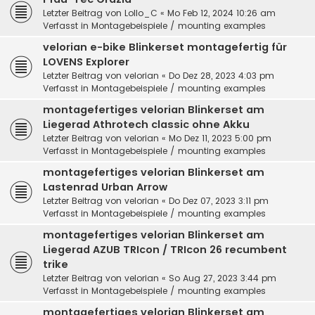
Letzter Beitrag von
Lollo_C
«
Mo Feb 12, 2024 10:26 am
Verfasst in
Montagebeispiele / mounting examples
velorian e-bike Blinkerset montagefertig für
LOVENS Explorer
Letzter Beitrag von
velorian
«
Do Dez 28, 2023 4:03 pm
Verfasst in
Montagebeispiele / mounting examples
montagefertiges velorian Blinkerset am
Liegerad Athrotech classic ohne Akku
Letzter Beitrag von
velorian
«
Mo Dez 11, 2023 5:00 pm
Verfasst in
Montagebeispiele / mounting examples
montagefertiges velorian Blinkerset am
Lastenrad Urban Arrow
Letzter Beitrag von
velorian
«
Do Dez 07, 2023 3:11 pm
Verfasst in
Montagebeispiele / mounting examples
montagefertiges velorian Blinkerset am
Liegerad AZUB TRIcon / TRIcon 26 recumbent
trike
Letzter Beitrag von
velorian
«
So Aug 27, 2023 3:44 pm
Verfasst in
Montagebeispiele / mounting examples
montagefertiges velorian Blinkerset am