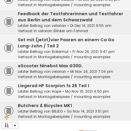
Verfasst in
Montagebeispiele / mounting examples
Feedback der Testfahrerinnen und Testfahrer
aus Berlin und dem Schwarzwald
Letzter Beitrag von
velorian
«
Di Dez 14, 2021 9:55 am
Verfasst in
velorian Blinker am Fahrrad
Set mit (jetzt)vier Paaren an einem Ca Go
Long-John / Teil 2
Letzter Beitrag von
Bollenhut
«
Fr Nov 26, 2021 9:47 pm
Verfasst in
Montagebeispiele / mounting examples
eScooter Ninebot Max G30D.
Letzter Beitrag von
velorian
«
Mi Nov 24, 2021 7:04 pm
Verfasst in
Montagebeispiele / mounting examples
Liegerad HP Scorpion fs 26 Teil 1
Letzter Beitrag von
Hape
«
Mo Nov 15, 2021 4:50 pm
Verfasst in
Montagebeispiele / mounting examples
Butchers & Bicycles MK1
Letzter Beitrag von
BBJEG
«
So Nov 14, 2021 3:51 pm
Verfasst in
Montagebeispiele / mounting examples