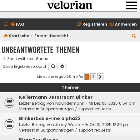
FAQ
Registrieren
Anmelden
S
Startseite
Foren-Übersicht
u
Unbeantwortete Themen
c
Zur erweiterten Suche
h
Suche
Erweiterte Suche
e
Die Suche ergab 28 Treffer
1
2
Nächste
Themen
Kellermann Jetstream Blinker
Letzter Beitrag von
holundermann
«
Mi Dez 03, 2025 8:54 am
Verfasst in
Supportanfragen / support requests
Blinkerbox e-line alpha22
Letzter Beitrag von
Jonny Walker
«
Fr Okt 31, 2025 12:35 pm
Verfasst in
Supportanfragen / support requests
Pfau-Tec Grazia