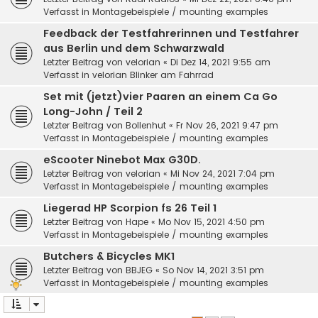
Verfasst in
Montagebeispiele / mounting examples
Feedback der Testfahrerinnen und Testfahrer
aus Berlin und dem Schwarzwald
Letzter Beitrag von
velorian
«
Di Dez 14, 2021 9:55 am
Verfasst in
velorian Blinker am Fahrrad
Set mit (jetzt)vier Paaren an einem Ca Go
Long-John / Teil 2
Letzter Beitrag von
Bollenhut
«
Fr Nov 26, 2021 9:47 pm
Verfasst in
Montagebeispiele / mounting examples
eScooter Ninebot Max G30D.
Letzter Beitrag von
velorian
«
Mi Nov 24, 2021 7:04 pm
Verfasst in
Montagebeispiele / mounting examples
Liegerad HP Scorpion fs 26 Teil 1
Letzter Beitrag von
Hape
«
Mo Nov 15, 2021 4:50 pm
Verfasst in
Montagebeispiele / mounting examples
Butchers & Bicycles MK1
Letzter Beitrag von
BBJEG
«
So Nov 14, 2021 3:51 pm
Verfasst in
Montagebeispiele / mounting examples