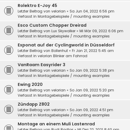
Rolektro E-Joy 45
Letzter Beitrag von
velorian
«
Sa Jun 04, 2022 6:56 pm
Verfasst in
Montagebeispiele / mounting examples
Esco Custom Chopper Dreirad
Letzter Beitrag von
Lux Skywalker
«
Mi Mär 09, 2022 6:06 pm
Verfasst in
Montagebeispiele / mounting examples
Exponat auf der Cyclingworld in Düsseldorf
Letzter Beitrag von
Bollenhut
«
Fr Jan 21, 2022 5:45 am
Verfasst in
velorian Blinker am Fahrrad
VanRaam Easyrider 3
Letzter Beitrag von
velorian
«
So Jan 09, 2022 5:38 pm
Verfasst in
Montagebeispiele / mounting examples
Ewing 2020
Letzter Beitrag von
velorian
«
So Jan 09, 2022 5:20 pm
Verfasst in
Montagebeispiele / mounting examples
Zündapp Z802
Letzter Beitrag von
velorian
«
So Jan 09, 2022 4:51 pm
Verfasst in
Montagebeispiele / mounting examples
Montage an einem Muli Lastenrad
Letzter Beitrag von
Rudi Radlos
«
Mi Dez 22, 2021 8:40 pm