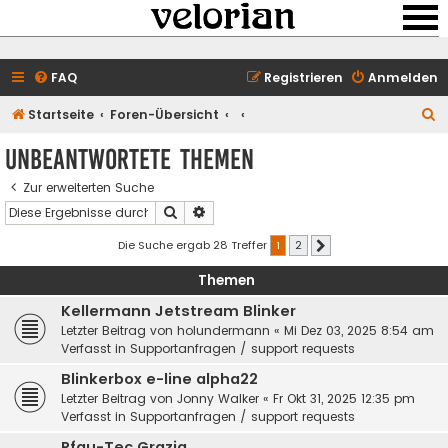
FAQ
Registrieren
Anmelden
S
Startseite
Foren-Übersicht
u
Unbeantwortete Themen
c
Zur erweiterten Suche
h
Suche
Erweiterte Suche
e
Die Suche ergab 28 Treffer
1
2
Nächste
Themen
Kellermann Jetstream Blinker
Letzter Beitrag von
holundermann
«
Mi Dez 03, 2025 8:54 am
Verfasst in
Supportanfragen / support requests
Blinkerbox e-line alpha22
Letzter Beitrag von
Jonny Walker
«
Fr Okt 31, 2025 12:35 pm
Verfasst in
Supportanfragen / support requests
Pfau-Tec Grazia