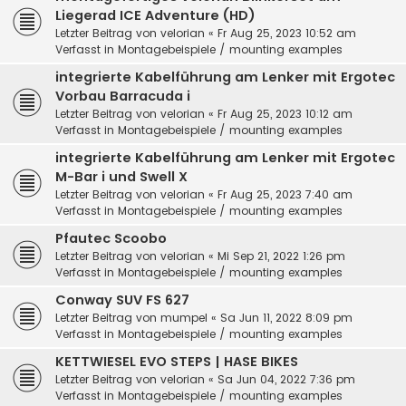
Liegerad ICE Adventure (HD)
Letzter Beitrag von
velorian
«
Fr Aug 25, 2023 10:52 am
Verfasst in
Montagebeispiele / mounting examples
integrierte Kabelführung am Lenker mit Ergotec
Vorbau Barracuda i
Letzter Beitrag von
velorian
«
Fr Aug 25, 2023 10:12 am
Verfasst in
Montagebeispiele / mounting examples
integrierte Kabelführung am Lenker mit Ergotec
M-Bar i und Swell X
Letzter Beitrag von
velorian
«
Fr Aug 25, 2023 7:40 am
Verfasst in
Montagebeispiele / mounting examples
Pfautec Scoobo
Letzter Beitrag von
velorian
«
Mi Sep 21, 2022 1:26 pm
Verfasst in
Montagebeispiele / mounting examples
Conway SUV FS 627
Letzter Beitrag von
mumpel
«
Sa Jun 11, 2022 8:09 pm
Verfasst in
Montagebeispiele / mounting examples
KETTWIESEL EVO STEPS | HASE BIKES
Letzter Beitrag von
velorian
«
Sa Jun 04, 2022 7:36 pm
Verfasst in
Montagebeispiele / mounting examples