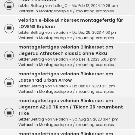
Letzter Beitrag von
Lollo_C
«
Mo Feb 12, 2024 10:26 am
Verfasst in
Montagebeispiele / mounting examples
velorian e-bike Blinkerset montagefertig für
LOVENS Explorer
Letzter Beitrag von
velorian
«
Do Dez 28, 2023 4:03 pm
Verfasst in
Montagebeispiele / mounting examples
montagefertiges velorian Blinkerset am
Liegerad Athrotech classic ohne Akku
Letzter Beitrag von
velorian
«
Mo Dez 11, 2023 5:00 pm
Verfasst in
Montagebeispiele / mounting examples
montagefertiges velorian Blinkerset am
Lastenrad Urban Arrow
Letzter Beitrag von
velorian
«
Do Dez 07, 2023 3:11 pm
Verfasst in
Montagebeispiele / mounting examples
montagefertiges velorian Blinkerset am
Liegerad AZUB TRIcon / TRIcon 26 recumbent
trike
Letzter Beitrag von
velorian
«
So Aug 27, 2023 3:44 pm
Verfasst in
Montagebeispiele / mounting examples
montagefertiges velorian Blinkerset am