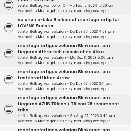
Letzter Beitrag von
Lollo_C
«
Mo Feb 12, 2024 10:26 am
Verfasst in
Montagebeispiele / mounting examples
velorian e-bike Blinkerset montagefertig für
LOVENS Explorer
Letzter Beitrag von
velorian
«
Do Dez 28, 2023 4:03 pm
Verfasst in
Montagebeispiele / mounting examples
montagefertiges velorian Blinkerset am
Liegerad Athrotech classic ohne Akku
Letzter Beitrag von
velorian
«
Mo Dez 11, 2023 5:00 pm
Verfasst in
Montagebeispiele / mounting examples
montagefertiges velorian Blinkerset am
Lastenrad Urban Arrow
Letzter Beitrag von
velorian
«
Do Dez 07, 2023 3:11 pm
Verfasst in
Montagebeispiele / mounting examples
montagefertiges velorian Blinkerset am
Liegerad AZUB TRIcon / TRIcon 26 recumbent
trike
Letzter Beitrag von
velorian
«
So Aug 27, 2023 3:44 pm
Verfasst in
Montagebeispiele / mounting examples
montagefertiges velorian Blinkerset am