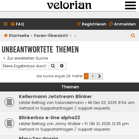
FAQ
Registrieren
Anmelden
S
Startseite
Foren-Übersicht
u
Unbeantwortete Themen
c
Zur erweiterten Suche
h
Suche
Erweiterte Suche
e
Die Suche ergab 28 Treffer
1
2
Nächste
Themen
Kellermann Jetstream Blinker
Letzter Beitrag von
holundermann
«
Mi Dez 03, 2025 8:54 am
Verfasst in
Supportanfragen / support requests
Blinkerbox e-line alpha22
Letzter Beitrag von
Jonny Walker
«
Fr Okt 31, 2025 12:35 pm
Verfasst in
Supportanfragen / support requests
Pfau-Tec Grazia