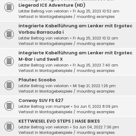
Liegerad ICE Adventure (HD)
Letzter Beitrag von
velorian
«
Fr Aug 25, 2023 10:52 am
Verfasst in
Montagebeispiele / mounting examples
integrierte Kabelführung am Lenker mit Ergotec
Vorbau Barracuda i
Letzter Beitrag von
velorian
«
Fr Aug 25, 2023 10:12 am
Verfasst in
Montagebeispiele / mounting examples
integrierte Kabelführung am Lenker mit Ergotec
M-Bar i und Swell X
Letzter Beitrag von
velorian
«
Fr Aug 25, 2023 7:40 am
Verfasst in
Montagebeispiele / mounting examples
Pfautec Scoobo
Letzter Beitrag von
velorian
«
Mi Sep 21, 2022 1:26 pm
Verfasst in
Montagebeispiele / mounting examples
Conway SUV FS 627
Letzter Beitrag von
mumpel
«
Sa Jun 11, 2022 8:09 pm
Verfasst in
Montagebeispiele / mounting examples
KETTWIESEL EVO STEPS | HASE BIKES
Letzter Beitrag von
velorian
«
Sa Jun 04, 2022 7:36 pm
Verfasst in
Montagebeispiele / mounting examples