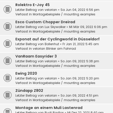
Rolektro E-Joy 45
Letzter Beitrag von
velorian
«
Sa Jun 04, 2022 6:56 pm
Verfasst in
Montagebeispiele / mounting examples
Esco Custom Chopper Dreirad
Letzter Beitrag von
Lux Skywalker
«
Mi Mär 09, 2022 6:06 pm
Verfasst in
Montagebeispiele / mounting examples
Exponat auf der Cyclingworld in Düsseldorf
Letzter Beitrag von
Bollenhut
«
Fr Jan 21, 2022 5:45 am
Verfasst in
velorian Blinker am Fahrrad
VanRaam Easyrider 3
Letzter Beitrag von
velorian
«
So Jan 09, 2022 5:38 pm
Verfasst in
Montagebeispiele / mounting examples
Ewing 2020
Letzter Beitrag von
velorian
«
So Jan 09, 2022 5:20 pm
Verfasst in
Montagebeispiele / mounting examples
Zündapp Z802
Letzter Beitrag von
velorian
«
So Jan 09, 2022 4:51 pm
Verfasst in
Montagebeispiele / mounting examples
Montage an einem Muli Lastenrad
Letzter Beitrag von
Rudi Radlos
«
Mi Dez 22, 2021 8:40 pm