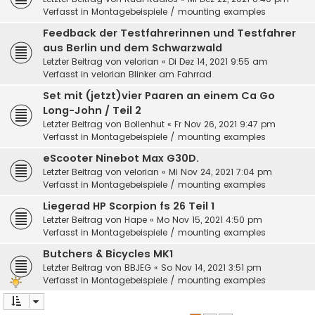
Verfasst in
Montagebeispiele / mounting examples
Feedback der Testfahrerinnen und Testfahrer
aus Berlin und dem Schwarzwald
Letzter Beitrag von
velorian
«
Di Dez 14, 2021 9:55 am
Verfasst in
velorian Blinker am Fahrrad
Set mit (jetzt)vier Paaren an einem Ca Go
Long-John / Teil 2
Letzter Beitrag von
Bollenhut
«
Fr Nov 26, 2021 9:47 pm
Verfasst in
Montagebeispiele / mounting examples
eScooter Ninebot Max G30D.
Letzter Beitrag von
velorian
«
Mi Nov 24, 2021 7:04 pm
Verfasst in
Montagebeispiele / mounting examples
Liegerad HP Scorpion fs 26 Teil 1
Letzter Beitrag von
Hape
«
Mo Nov 15, 2021 4:50 pm
Verfasst in
Montagebeispiele / mounting examples
Butchers & Bicycles MK1
Letzter Beitrag von
BBJEG
«
So Nov 14, 2021 3:51 pm
Verfasst in
Montagebeispiele / mounting examples