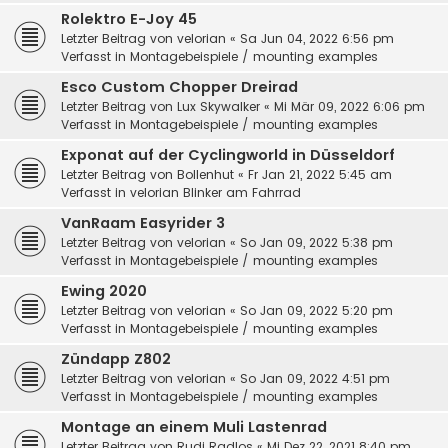
Rolektro E-Joy 45
Letzter Beitrag von
velorian
«
Sa Jun 04, 2022 6:56 pm
Verfasst in
Montagebeispiele / mounting examples
Esco Custom Chopper Dreirad
Letzter Beitrag von
Lux Skywalker
«
Mi Mär 09, 2022 6:06 pm
Verfasst in
Montagebeispiele / mounting examples
Exponat auf der Cyclingworld in Düsseldorf
Letzter Beitrag von
Bollenhut
«
Fr Jan 21, 2022 5:45 am
Verfasst in
velorian Blinker am Fahrrad
VanRaam Easyrider 3
Letzter Beitrag von
velorian
«
So Jan 09, 2022 5:38 pm
Verfasst in
Montagebeispiele / mounting examples
Ewing 2020
Letzter Beitrag von
velorian
«
So Jan 09, 2022 5:20 pm
Verfasst in
Montagebeispiele / mounting examples
Zündapp Z802
Letzter Beitrag von
velorian
«
So Jan 09, 2022 4:51 pm
Verfasst in
Montagebeispiele / mounting examples
Montage an einem Muli Lastenrad
Letzter Beitrag von
Rudi Radlos
«
Mi Dez 22, 2021 8:40 pm