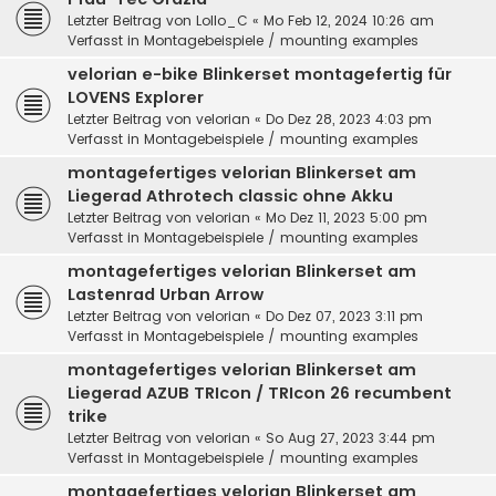
Letzter Beitrag von
Lollo_C
«
Mo Feb 12, 2024 10:26 am
Verfasst in
Montagebeispiele / mounting examples
velorian e-bike Blinkerset montagefertig für
LOVENS Explorer
Letzter Beitrag von
velorian
«
Do Dez 28, 2023 4:03 pm
Verfasst in
Montagebeispiele / mounting examples
montagefertiges velorian Blinkerset am
Liegerad Athrotech classic ohne Akku
Letzter Beitrag von
velorian
«
Mo Dez 11, 2023 5:00 pm
Verfasst in
Montagebeispiele / mounting examples
montagefertiges velorian Blinkerset am
Lastenrad Urban Arrow
Letzter Beitrag von
velorian
«
Do Dez 07, 2023 3:11 pm
Verfasst in
Montagebeispiele / mounting examples
montagefertiges velorian Blinkerset am
Liegerad AZUB TRIcon / TRIcon 26 recumbent
trike
Letzter Beitrag von
velorian
«
So Aug 27, 2023 3:44 pm
Verfasst in
Montagebeispiele / mounting examples
montagefertiges velorian Blinkerset am