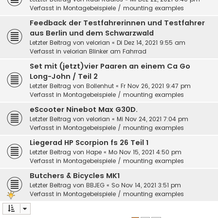
Verfasst in
Montagebeispiele / mounting examples
Feedback der Testfahrerinnen und Testfahrer
aus Berlin und dem Schwarzwald
Letzter Beitrag von
velorian
«
Di Dez 14, 2021 9:55 am
Verfasst in
velorian Blinker am Fahrrad
Set mit (jetzt)vier Paaren an einem Ca Go
Long-John / Teil 2
Letzter Beitrag von
Bollenhut
«
Fr Nov 26, 2021 9:47 pm
Verfasst in
Montagebeispiele / mounting examples
eScooter Ninebot Max G30D.
Letzter Beitrag von
velorian
«
Mi Nov 24, 2021 7:04 pm
Verfasst in
Montagebeispiele / mounting examples
Liegerad HP Scorpion fs 26 Teil 1
Letzter Beitrag von
Hape
«
Mo Nov 15, 2021 4:50 pm
Verfasst in
Montagebeispiele / mounting examples
Butchers & Bicycles MK1
Letzter Beitrag von
BBJEG
«
So Nov 14, 2021 3:51 pm
Verfasst in
Montagebeispiele / mounting examples