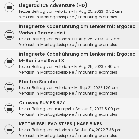
Liegerad ICE Adventure (HD)
Letzter Beitrag von
velorian
«
Fr Aug 25, 2023 10:52 am
Verfasst in
Montagebeispiele / mounting examples
integrierte Kabelführung am Lenker mit Ergotec
Vorbau Barracuda i
Letzter Beitrag von
velorian
«
Fr Aug 25, 2023 10:12 am
Verfasst in
Montagebeispiele / mounting examples
integrierte Kabelführung am Lenker mit Ergotec
M-Bar i und Swell X
Letzter Beitrag von
velorian
«
Fr Aug 25, 2023 7:40 am
Verfasst in
Montagebeispiele / mounting examples
Pfautec Scoobo
Letzter Beitrag von
velorian
«
Mi Sep 21, 2022 1:26 pm
Verfasst in
Montagebeispiele / mounting examples
Conway SUV FS 627
Letzter Beitrag von
mumpel
«
Sa Jun 11, 2022 8:09 pm
Verfasst in
Montagebeispiele / mounting examples
KETTWIESEL EVO STEPS | HASE BIKES
Letzter Beitrag von
velorian
«
Sa Jun 04, 2022 7:36 pm
Verfasst in
Montagebeispiele / mounting examples