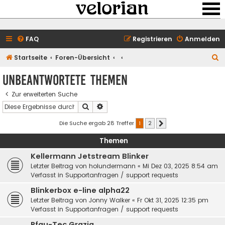
FAQ
Registrieren
Anmelden
S
Startseite
Foren-Übersicht
u
Unbeantwortete Themen
c
Zur erweiterten Suche
h
Suche
Erweiterte Suche
e
Die Suche ergab 28 Treffer
1
2
Nächste
Themen
Kellermann Jetstream Blinker
Letzter Beitrag von
holundermann
«
Mi Dez 03, 2025 8:54 am
Verfasst in
Supportanfragen / support requests
Blinkerbox e-line alpha22
Letzter Beitrag von
Jonny Walker
«
Fr Okt 31, 2025 12:35 pm
Verfasst in
Supportanfragen / support requests
Pfau-Tec Grazia