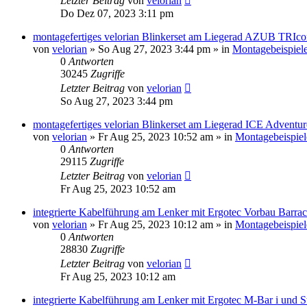
Letzter Beitrag
von
velorian
Do Dez 07, 2023 3:11 pm
montagefertiges velorian Blinkerset am Liegerad AZUB TRIco
von
velorian
»
So Aug 27, 2023 3:44 pm
» in
Montagebeispiel
0
Antworten
30245
Zugriffe
Letzter Beitrag
von
velorian
So Aug 27, 2023 3:44 pm
montagefertiges velorian Blinkerset am Liegerad ICE Adventu
von
velorian
»
Fr Aug 25, 2023 10:52 am
» in
Montagebeispiel
0
Antworten
29115
Zugriffe
Letzter Beitrag
von
velorian
Fr Aug 25, 2023 10:52 am
integrierte Kabelführung am Lenker mit Ergotec Vorbau Barrac
von
velorian
»
Fr Aug 25, 2023 10:12 am
» in
Montagebeispiel
0
Antworten
28830
Zugriffe
Letzter Beitrag
von
velorian
Fr Aug 25, 2023 10:12 am
integrierte Kabelführung am Lenker mit Ergotec M-Bar i und 