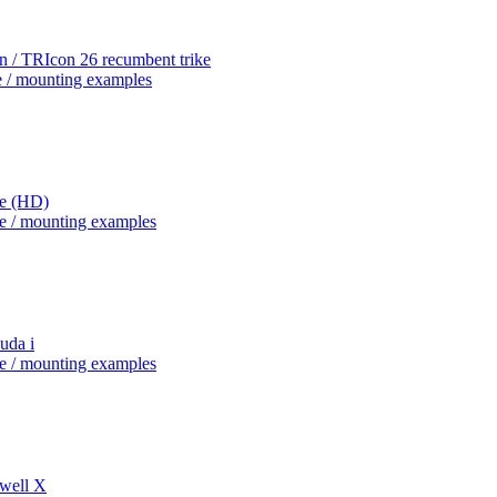
n / TRIcon 26 recumbent trike
e / mounting examples
re (HD)
e / mounting examples
uda i
e / mounting examples
Swell X