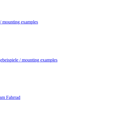
 / mounting examples
beispiele / mounting examples
 am Fahrrad