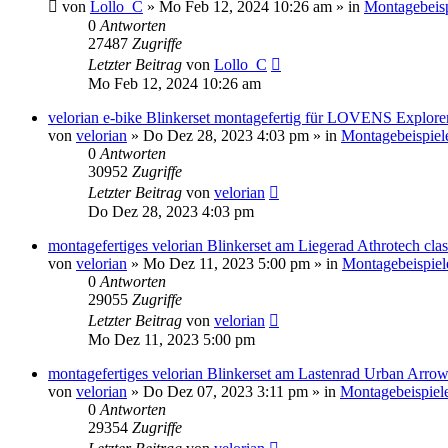
von
Lollo_C
»
Mo Feb 12, 2024 10:26 am
» in
Montagebeisp
0
Antworten
27487
Zugriffe
Letzter Beitrag
von
Lollo_C
Mo Feb 12, 2024 10:26 am
velorian e-bike Blinkerset montagefertig für LOVENS Explore
von
velorian
»
Do Dez 28, 2023 4:03 pm
» in
Montagebeispiel
0
Antworten
30952
Zugriffe
Letzter Beitrag
von
velorian
Do Dez 28, 2023 4:03 pm
montagefertiges velorian Blinkerset am Liegerad Athrotech cla
von
velorian
»
Mo Dez 11, 2023 5:00 pm
» in
Montagebeispiel
0
Antworten
29055
Zugriffe
Letzter Beitrag
von
velorian
Mo Dez 11, 2023 5:00 pm
montagefertiges velorian Blinkerset am Lastenrad Urban Arro
von
velorian
»
Do Dez 07, 2023 3:11 pm
» in
Montagebeispiel
0
Antworten
29354
Zugriffe