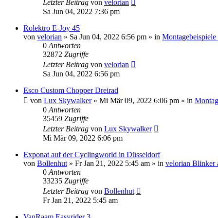
Letzter Beitrag
von
velorian
Sa Jun 04, 2022 7:36 pm
Rolektro E-Joy 45
von
velorian
»
Sa Jun 04, 2022 6:56 pm
» in
Montagebeispiele
0
Antworten
32872
Zugriffe
Letzter Beitrag
von
velorian
Sa Jun 04, 2022 6:56 pm
Esco Custom Chopper Dreirad
von
Lux Skywalker
»
Mi Mär 09, 2022 6:06 pm
» in
Montage
0
Antworten
35459
Zugriffe
Letzter Beitrag
von
Lux Skywalker
Mi Mär 09, 2022 6:06 pm
Exponat auf der Cyclingworld in Düsseldorf
von
Bollenhut
»
Fr Jan 21, 2022 5:45 am
» in
velorian Blinker
0
Antworten
33235
Zugriffe
Letzter Beitrag
von
Bollenhut
Fr Jan 21, 2022 5:45 am
VanRaam Easyrider 3