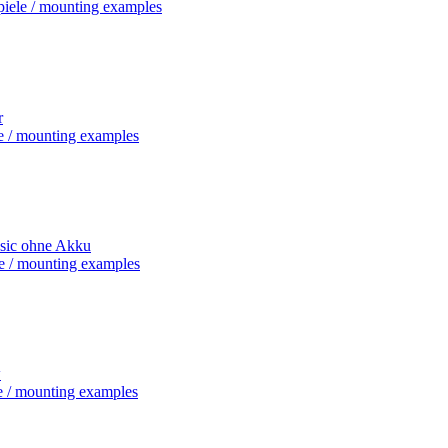
iele / mounting examples
r
e / mounting examples
ssic ohne Akku
e / mounting examples
w
e / mounting examples