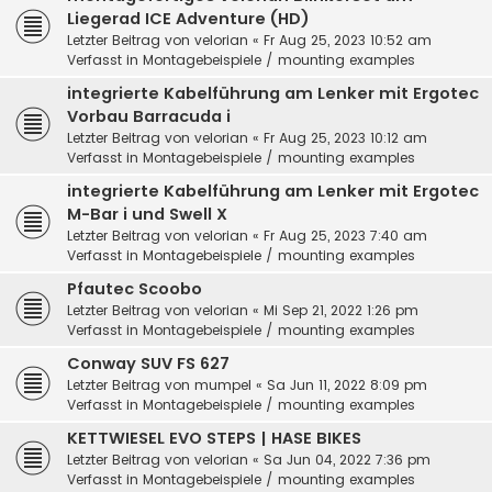
Liegerad ICE Adventure (HD)
Letzter Beitrag von
velorian
«
Fr Aug 25, 2023 10:52 am
Verfasst in
Montagebeispiele / mounting examples
integrierte Kabelführung am Lenker mit Ergotec
Vorbau Barracuda i
Letzter Beitrag von
velorian
«
Fr Aug 25, 2023 10:12 am
Verfasst in
Montagebeispiele / mounting examples
integrierte Kabelführung am Lenker mit Ergotec
M-Bar i und Swell X
Letzter Beitrag von
velorian
«
Fr Aug 25, 2023 7:40 am
Verfasst in
Montagebeispiele / mounting examples
Pfautec Scoobo
Letzter Beitrag von
velorian
«
Mi Sep 21, 2022 1:26 pm
Verfasst in
Montagebeispiele / mounting examples
Conway SUV FS 627
Letzter Beitrag von
mumpel
«
Sa Jun 11, 2022 8:09 pm
Verfasst in
Montagebeispiele / mounting examples
KETTWIESEL EVO STEPS | HASE BIKES
Letzter Beitrag von
velorian
«
Sa Jun 04, 2022 7:36 pm
Verfasst in
Montagebeispiele / mounting examples