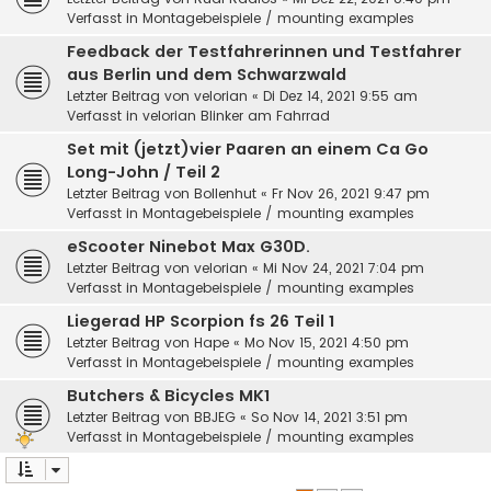
Verfasst in
Montagebeispiele / mounting examples
Feedback der Testfahrerinnen und Testfahrer
aus Berlin und dem Schwarzwald
Letzter Beitrag von
velorian
«
Di Dez 14, 2021 9:55 am
Verfasst in
velorian Blinker am Fahrrad
Set mit (jetzt)vier Paaren an einem Ca Go
Long-John / Teil 2
Letzter Beitrag von
Bollenhut
«
Fr Nov 26, 2021 9:47 pm
Verfasst in
Montagebeispiele / mounting examples
eScooter Ninebot Max G30D.
Letzter Beitrag von
velorian
«
Mi Nov 24, 2021 7:04 pm
Verfasst in
Montagebeispiele / mounting examples
Liegerad HP Scorpion fs 26 Teil 1
Letzter Beitrag von
Hape
«
Mo Nov 15, 2021 4:50 pm
Verfasst in
Montagebeispiele / mounting examples
Butchers & Bicycles MK1
Letzter Beitrag von
BBJEG
«
So Nov 14, 2021 3:51 pm
Verfasst in
Montagebeispiele / mounting examples