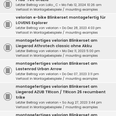
Letzter Beitrag von
Lollo_C
«
Mo Feb 12, 2024 10:26 am
Verfasst in
Montagebeispiele / mounting examples
velorian e-bike Blinkerset montagefertig für
LOVENS Explorer
Letzter Beitrag von
velorian
«
Do Dez 28, 2023 4:03 pm
Verfasst in
Montagebeispiele / mounting examples
montagefertiges velorian Blinkerset am
Liegerad Athrotech classic ohne Akku
Letzter Beitrag von
velorian
«
Mo Dez 11, 2023 5:00 pm
Verfasst in
Montagebeispiele / mounting examples
montagefertiges velorian Blinkerset am
Lastenrad Urban Arrow
Letzter Beitrag von
velorian
«
Do Dez 07, 2023 3:11 pm
Verfasst in
Montagebeispiele / mounting examples
montagefertiges velorian Blinkerset am
Liegerad AZUB TRIcon / TRIcon 26 recumbent
trike
Letzter Beitrag von
velorian
«
So Aug 27, 2023 3:44 pm
Verfasst in
Montagebeispiele / mounting examples
montagefertiges velorian Blinkerset am