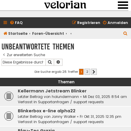
FAQ
Registrieren
Anmelden
S
Startseite
Foren-Übersicht
u
Unbeantwortete Themen
c
Zur erweiterten Suche
h
Suche
Erweiterte Suche
e
Die Suche ergab 28 Treffer
1
2
Nächste
Themen
Kellermann Jetstream Blinker
Letzter Beitrag von
holundermann
«
Mi Dez 03, 2025 8:54 am
Verfasst in
Supportanfragen / support requests
Blinkerbox e-line alpha22
Letzter Beitrag von
Jonny Walker
«
Fr Okt 31, 2025 12:35 pm
Verfasst in
Supportanfragen / support requests
Pfau-Tec Grazia