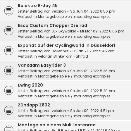
Rolektro E-Joy 45
Letzter Beitrag von
velorian
«
Sa Jun 04, 2022 6:56 pm
Verfasst in
Montagebeispiele / mounting examples
Esco Custom Chopper Dreirad
Letzter Beitrag von
Lux Skywalker
«
Mi Mär 09, 2022 6:06 pm
Verfasst in
Montagebeispiele / mounting examples
Exponat auf der Cyclingworld in Düsseldorf
Letzter Beitrag von
Bollenhut
«
Fr Jan 21, 2022 5:45 am
Verfasst in
velorian Blinker am Fahrrad
VanRaam Easyrider 3
Letzter Beitrag von
velorian
«
So Jan 09, 2022 5:38 pm
Verfasst in
Montagebeispiele / mounting examples
Ewing 2020
Letzter Beitrag von
velorian
«
So Jan 09, 2022 5:20 pm
Verfasst in
Montagebeispiele / mounting examples
Zündapp Z802
Letzter Beitrag von
velorian
«
So Jan 09, 2022 4:51 pm
Verfasst in
Montagebeispiele / mounting examples
Montage an einem Muli Lastenrad
Letzter Beitrag von
Rudi Radlos
«
Mi Dez 22, 2021 8:40 pm