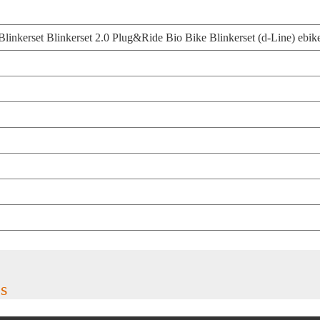
Blinkerset
Blinkerset 2.0 Plug&Ride
Bio Bike Blinkerset (d-Line)
ebik
es