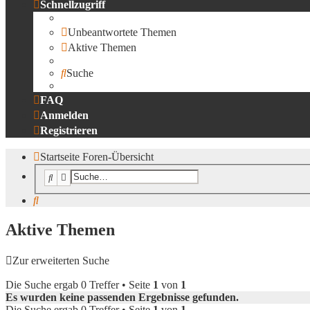
Schnellzugriff
Unbeantwortete Themen
Aktive Themen
Suche
FAQ
Anmelden
Registrieren
Startseite
Foren-Übersicht
Suche
Erweiterte Suche
Suche
Aktive Themen
Zur erweiterten Suche
Die Suche ergab 0 Treffer • Seite
1
von
1
Es wurden keine passenden Ergebnisse gefunden.
Die Suche ergab 0 Treffer • Seite
1
von
1