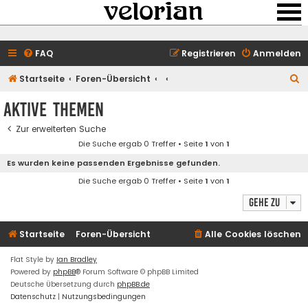
FAQ
Registrieren
Anmelden
S
Startseite
Foren-Übersicht
u
Aktive Themen
c
Zur erweiterten Suche
h
Die Suche ergab 0 Treffer • Seite
1
von
1
e
Es wurden keine passenden Ergebnisse gefunden.
Die Suche ergab 0 Treffer • Seite
1
von
1
Gehe zu
Startseite
Foren-Übersicht
Alle Cookies löschen
Flat Style by
Ian Bradley
Powered by
phpBB
® Forum Software © phpBB Limited
Deutsche Übersetzung durch
phpBB.de
Datenschutz
|
Nutzungsbedingungen