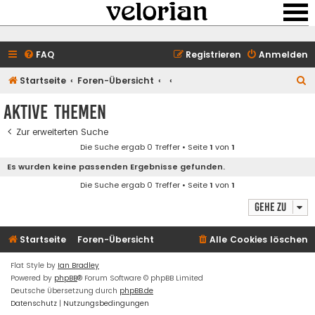
FAQ
Registrieren
Anmelden
S
Startseite
Foren-Übersicht
u
Aktive Themen
c
Zur erweiterten Suche
h
Die Suche ergab 0 Treffer • Seite
1
von
1
e
Es wurden keine passenden Ergebnisse gefunden.
Die Suche ergab 0 Treffer • Seite
1
von
1
Gehe zu
Startseite
Foren-Übersicht
Alle Cookies löschen
Flat Style by
Ian Bradley
Powered by
phpBB
® Forum Software © phpBB Limited
Deutsche Übersetzung durch
phpBB.de
Datenschutz
|
Nutzungsbedingungen