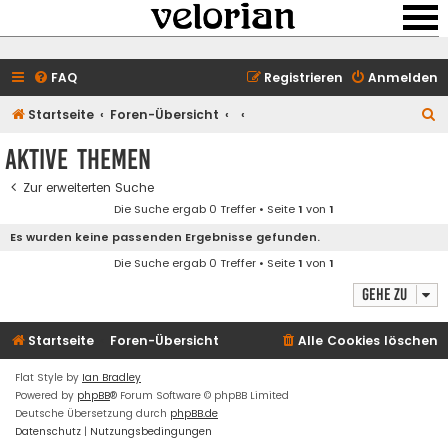
FAQ
Registrieren
Anmelden
S
Startseite
Foren-Übersicht
u
Aktive Themen
c
Zur erweiterten Suche
h
Die Suche ergab 0 Treffer • Seite
1
von
1
e
Es wurden keine passenden Ergebnisse gefunden.
Die Suche ergab 0 Treffer • Seite
1
von
1
Gehe zu
Startseite
Foren-Übersicht
Alle Cookies löschen
Flat Style by
Ian Bradley
Powered by
phpBB
® Forum Software © phpBB Limited
Deutsche Übersetzung durch
phpBB.de
Datenschutz
|
Nutzungsbedingungen