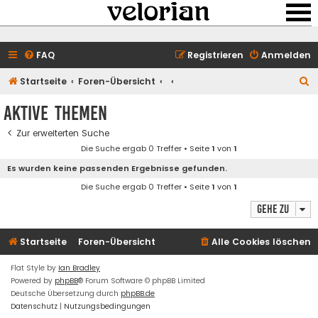
FAQ
Registrieren
Anmelden
S
Startseite
Foren-Übersicht
u
Aktive Themen
c
Zur erweiterten Suche
h
Die Suche ergab 0 Treffer • Seite
1
von
1
e
Es wurden keine passenden Ergebnisse gefunden.
Die Suche ergab 0 Treffer • Seite
1
von
1
Gehe zu
Startseite
Foren-Übersicht
Alle Cookies löschen
Flat Style by
Ian Bradley
Powered by
phpBB
® Forum Software © phpBB Limited
Deutsche Übersetzung durch
phpBB.de
Datenschutz
|
Nutzungsbedingungen