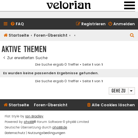
FAQ
Registrieren
Anmelden
S
Startseite
Foren-Übersicht
u
Aktive Themen
c
Zur erweiterten Suche
h
Die Suche ergab 0 Treffer • Seite
1
von
1
e
Es wurden keine passenden Ergebnisse gefunden.
Die Suche ergab 0 Treffer • Seite
1
von
1
Gehe zu
Startseite
Foren-Übersicht
Alle Cookies löschen
Flat Style by
Ian Bradley
Powered by
phpBB
® Forum Software © phpBB Limited
Deutsche Übersetzung durch
phpBB.de
Datenschutz
|
Nutzungsbedingungen