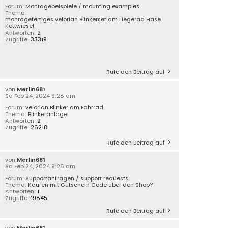
Forum:
Montagebeispiele / mounting examples
Thema:
montagefertiges velorian Blinkerset am Liegerad Hase
Kettwiesel
Antworten:
2
Zugriffe:
33319
Rufe den Beitrag auf
von
Merlin681
Sa Feb 24, 2024 9:28 am
Forum:
velorian Blinker am Fahrrad
Thema:
Blinkeranlage
Antworten:
2
Zugriffe:
26218
Rufe den Beitrag auf
von
Merlin681
Sa Feb 24, 2024 9:26 am
Forum:
Supportanfragen / support requests
Thema:
Kaufen mit Gutschein Code über den Shop?
Antworten:
1
Zugriffe:
19845
Rufe den Beitrag auf
von
Merlin681