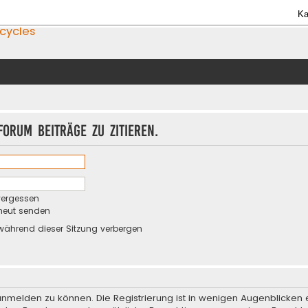
Ka
icycles
orum Beiträge zu zitieren.
vergessen
rneut senden
während dieser Sitzung verbergen
anmelden zu können. Die Registrierung ist in wenigen Augenblicken e