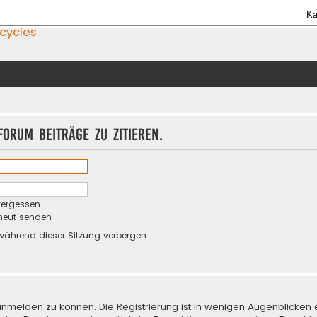
Ka
icycles
orum Beiträge zu zitieren.
vergessen
rneut senden
während dieser Sitzung verbergen
anmelden zu können. Die Registrierung ist in wenigen Augenblicken e