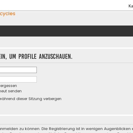
Ka
icycles
ein, um Profile anzuschauen.
vergessen
rneut senden
während dieser Sitzung verbergen
anmelden zu können. Die Registrierung ist in wenigen Augenblicken e