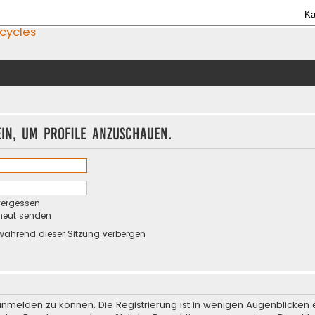
Ka
icycles
ein, um Profile anzuschauen.
vergessen
rneut senden
während dieser Sitzung verbergen
anmelden zu können. Die Registrierung ist in wenigen Augenblicken e