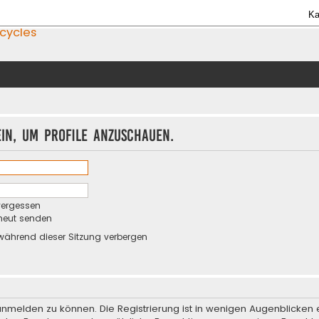
Ka
icycles
ein, um Profile anzuschauen.
vergessen
rneut senden
während dieser Sitzung verbergen
anmelden zu können. Die Registrierung ist in wenigen Augenblicken e