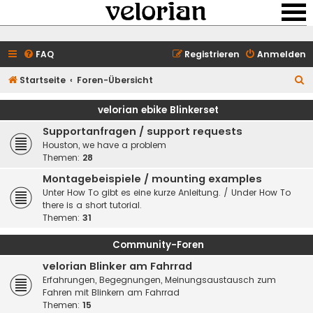
FAQ
Registrieren
Anmelden
S
Startseite
Foren-Übersicht
u
velorian ebike Blinkerset
c
Supportanfragen / support requests
h
Houston, we have a problem
e
Themen:
28
Montagebeispiele / mounting examples
Unter How To gibt es eine kurze Anleitung. / Under How To
there is a short tutorial.
Themen:
31
Community-Foren
velorian Blinker am Fahrrad
Erfahrungen, Begegnungen, Meinungsaustausch zum
Fahren mit Blinkern am Fahrrad
Themen:
15