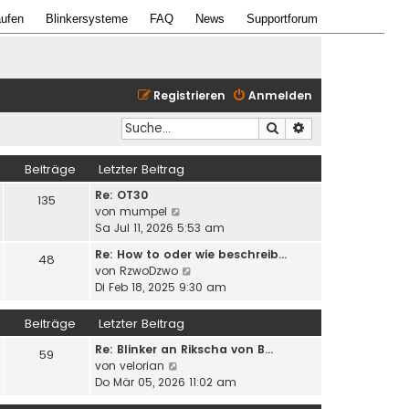
ufen
Blinkersysteme
FAQ
News
Supportforum
Registrieren
Anmelden
Suche
Erweiterte Suche
Beiträge
Letzter Beitrag
Re: OT30
135
N
von
mumpel
e
Sa Jul 11, 2026 5:53 am
u
Re: How to oder wie beschreib…
48
e
N
von
RzwoDzwo
s
e
Di Feb 18, 2025 9:30 am
t
u
e
e
Beiträge
Letzter Beitrag
r
s
B
Re: Blinker an Rikscha von B…
t
59
e
N
von
velorian
e
i
e
Do Mär 05, 2026 11:02 am
r
t
u
B
r