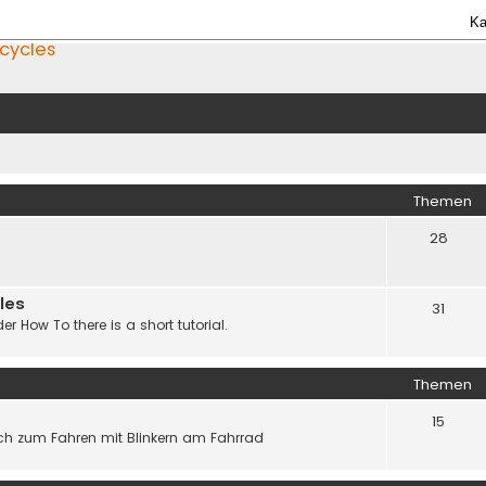
Ka
icycles
Themen
28
les
31
er How To there is a short tutorial.
Themen
15
h zum Fahren mit Blinkern am Fahrrad