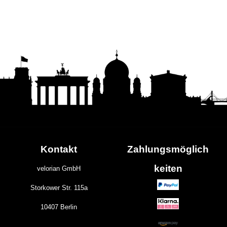
Kontakt
Zahlungs
möglich
keiten
velorian GmbH
Storkower Str. 115a
10407 Berlin