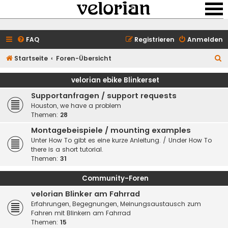
FAQ
Registrieren
Anmelden
S
Startseite
Foren-Übersicht
u
velorian ebike Blinkerset
c
Supportanfragen / support requests
h
Houston, we have a problem
e
Themen:
28
Montagebeispiele / mounting examples
Unter How To gibt es eine kurze Anleitung. / Under How To
there is a short tutorial.
Themen:
31
Community-Foren
velorian Blinker am Fahrrad
Erfahrungen, Begegnungen, Meinungsaustausch zum
Fahren mit Blinkern am Fahrrad
Themen:
15