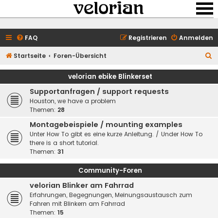
FAQ
Registrieren
Anmelden
S
Startseite
Foren-Übersicht
u
velorian ebike Blinkerset
c
Supportanfragen / support requests
h
Houston, we have a problem
e
Themen:
28
Montagebeispiele / mounting examples
Unter How To gibt es eine kurze Anleitung. / Under How To
there is a short tutorial.
Themen:
31
Community-Foren
velorian Blinker am Fahrrad
Erfahrungen, Begegnungen, Meinungsaustausch zum
Fahren mit Blinkern am Fahrrad
Themen:
15