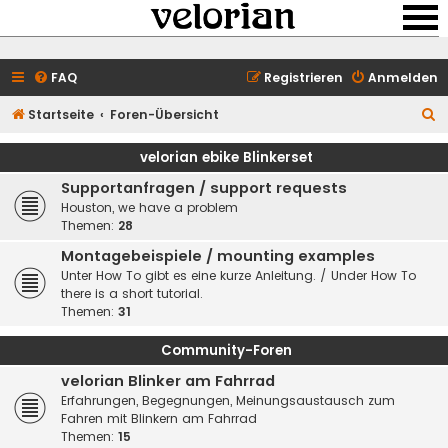
FAQ
Registrieren
Anmelden
S
Startseite
Foren-Übersicht
u
velorian ebike Blinkerset
c
Supportanfragen / support requests
h
Houston, we have a problem
e
Themen:
28
Montagebeispiele / mounting examples
Unter How To gibt es eine kurze Anleitung. / Under How To
there is a short tutorial.
Themen:
31
Community-Foren
velorian Blinker am Fahrrad
Erfahrungen, Begegnungen, Meinungsaustausch zum
Fahren mit Blinkern am Fahrrad
Themen:
15