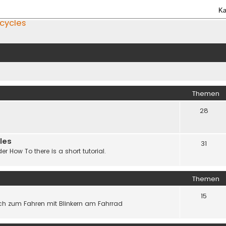
Ka
icycles
Themen
28
les
31
er How To there is a short tutorial.
Themen
15
h zum Fahren mit Blinkern am Fahrrad