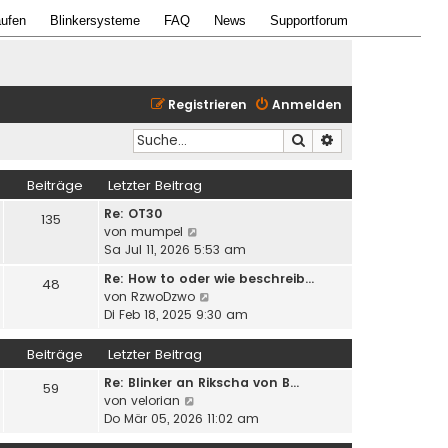
ufen
Blinkersysteme
FAQ
News
Supportforum
Registrieren
Anmelden
Suche
Erweiterte Suche
Beiträge
Letzter Beitrag
Re: OT30
135
N
von
mumpel
e
Sa Jul 11, 2026 5:53 am
u
Re: How to oder wie beschreib…
48
e
N
von
RzwoDzwo
s
e
Di Feb 18, 2025 9:30 am
t
u
e
e
Beiträge
Letzter Beitrag
r
s
B
Re: Blinker an Rikscha von B…
t
59
e
N
von
velorian
e
i
e
Do Mär 05, 2026 11:02 am
r
t
u
B
r