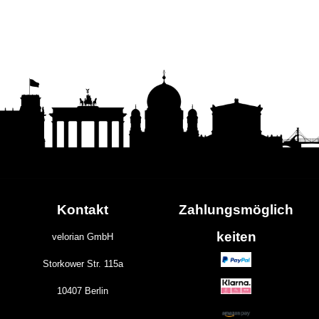
Kontakt
Zahlungs
möglich
keiten
velorian GmbH
Storkower Str. 115a
10407 Berlin