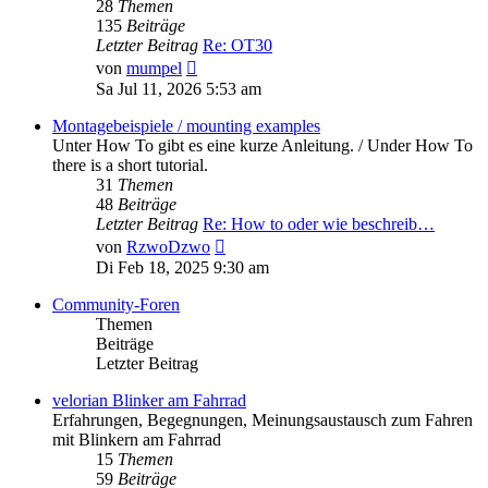
28
Themen
135
Beiträge
Letzter Beitrag
Re: OT30
Neuester
von
mumpel
Beitrag
Sa Jul 11, 2026 5:53 am
Montagebeispiele / mounting examples
Unter How To gibt es eine kurze Anleitung. / Under How To
there is a short tutorial.
31
Themen
48
Beiträge
Letzter Beitrag
Re: How to oder wie beschreib…
Neuester
von
RzwoDzwo
Beitrag
Di Feb 18, 2025 9:30 am
Community-Foren
Themen
Beiträge
Letzter Beitrag
velorian Blinker am Fahrrad
Erfahrungen, Begegnungen, Meinungsaustausch zum Fahren
mit Blinkern am Fahrrad
15
Themen
59
Beiträge