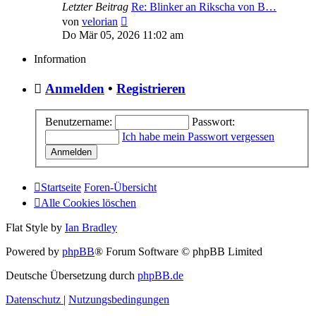
Letzter Beitrag
Re: Blinker an Rikscha von B…
Neuester
von
velorian
Beitrag
Do Mär 05, 2026 11:02 am
Information
Anmelden
•
Registrieren
Benutzername:
Passwort:
Ich habe mein Passwort vergessen
Startseite
Foren-Übersicht
Alle Cookies löschen
Flat Style by
Ian Bradley
Powered by
phpBB
® Forum Software © phpBB Limited
Deutsche Übersetzung durch
phpBB.de
Datenschutz
|
Nutzungsbedingungen