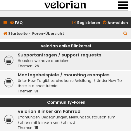
FAQ
Registrieren
Anmelden
S
Startseite
Foren-Übersicht
u
velorian ebike Blinkerset
c
Supportanfragen / support requests
h
Houston, we have a problem
e
Themen:
28
Montagebeispiele / mounting examples
Unter How To gibt es eine kurze Anleitung. / Under How To
there is a short tutorial.
Themen:
31
Community-Foren
velorian Blinker am Fahrrad
Erfahrungen, Begegnungen, Meinungsaustausch zum
Fahren mit Blinkern am Fahrrad
Themen:
15