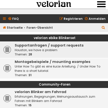
FAQ
Registrieren
Anmelden
S
Startseite
Foren-Übersicht
u
velorian ebike Blinkerset
c
Supportanfragen / support requests
h
Houston, we have a problem
e
Themen:
28
Montagebeispiele / mounting examples
Unter How To gibt es eine kurze Anleitung. / Under How To
there is a short tutorial.
Themen:
31
Community-Foren
velorian Blinker am Fahrrad
Erfahrungen, Begegnungen, Meinungsaustausch zum
Fahren mit Blinkern am Fahrrad
Themen:
15