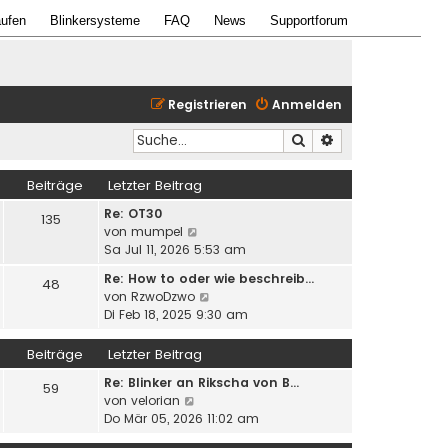
ufen
Blinkersysteme
FAQ
News
Supportforum
Registrieren
Anmelden
Suche
Erweiterte Suche
Beiträge
Letzter Beitrag
Re: OT30
135
N
von
mumpel
e
Sa Jul 11, 2026 5:53 am
u
Re: How to oder wie beschreib…
48
e
N
von
RzwoDzwo
s
e
Di Feb 18, 2025 9:30 am
t
u
e
e
Beiträge
Letzter Beitrag
r
s
B
Re: Blinker an Rikscha von B…
t
59
e
N
von
velorian
e
i
e
Do Mär 05, 2026 11:02 am
r
t
u
B
r