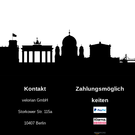
Kontakt
Zahlungs
möglich
keiten
velorian GmbH
Storkower Str. 115a
10407 Berlin