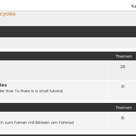
Ka
icycles
Themen
28
les
31
er How To there is a short tutorial.
Themen
15
h zum Fahren mit Blinkern am Fahrrad