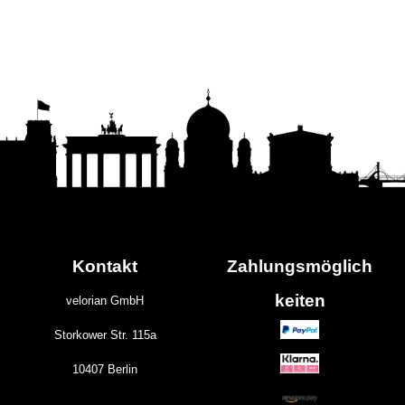
Kontakt
Zahlungs
möglich
keiten
velorian GmbH
Storkower Str. 115a
10407 Berlin