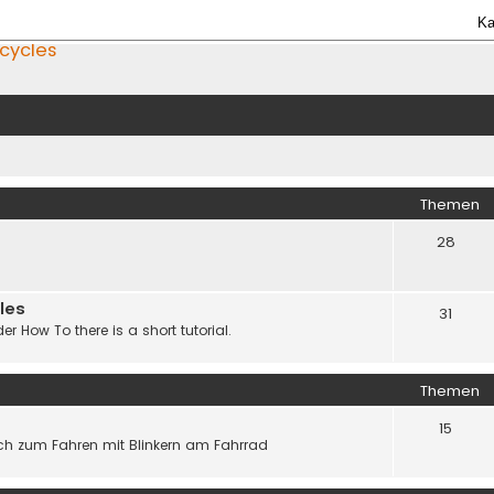
Ka
icycles
Themen
28
les
31
er How To there is a short tutorial.
Themen
15
h zum Fahren mit Blinkern am Fahrrad