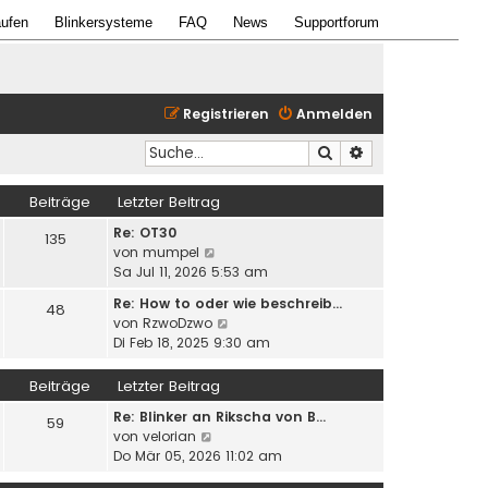
ufen
Blinkersysteme
FAQ
News
Supportforum
Registrieren
Anmelden
Suche
Erweiterte Suche
Beiträge
Letzter Beitrag
Re: OT30
135
N
von
mumpel
e
Sa Jul 11, 2026 5:53 am
u
Re: How to oder wie beschreib…
48
e
N
von
RzwoDzwo
s
e
Di Feb 18, 2025 9:30 am
t
u
e
e
Beiträge
Letzter Beitrag
r
s
B
Re: Blinker an Rikscha von B…
t
59
e
N
von
velorian
e
i
e
Do Mär 05, 2026 11:02 am
r
t
u
B
r