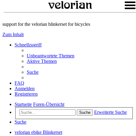
support for the velorian blinkerset for bicycles
Zum Inhalt
Schnellzugriff
Unbeantwortete Themen
Aktive Themen
Suche
FAQ
Anmelden
Registrieren
Startseite
Foren-Übersicht
Erweiterte Suche
Suche
Suche
velorian ebike Blinkerset