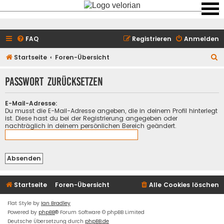
FAQ
Registrieren
Anmelden
S
Startseite
Foren-Übersicht
u
Passwort zurücksetzen
c
h
E-Mail-Adresse:
e
Du musst die E-Mail-Adresse angeben, die in deinem Profil hinterlegt
ist. Diese hast du bei der Registrierung angegeben oder
nachträglich in deinem persönlichen Bereich geändert.
Startseite
Foren-Übersicht
Alle Cookies löschen
Flat Style by
Ian Bradley
Powered by
phpBB
® Forum Software © phpBB Limited
Deutsche Übersetzung durch
phpBB.de