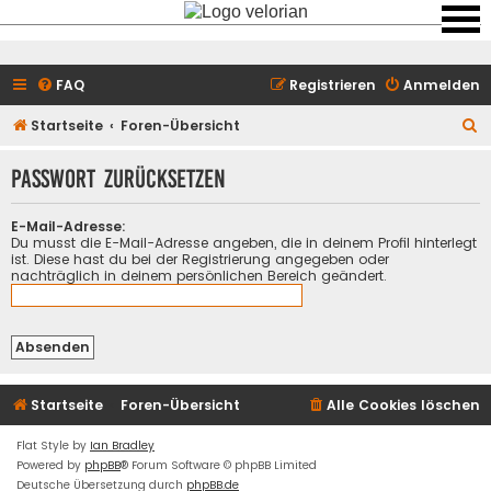
FAQ
Registrieren
Anmelden
S
Startseite
Foren-Übersicht
u
Passwort zurücksetzen
c
h
E-Mail-Adresse:
e
Du musst die E-Mail-Adresse angeben, die in deinem Profil hinterlegt
ist. Diese hast du bei der Registrierung angegeben oder
nachträglich in deinem persönlichen Bereich geändert.
Startseite
Foren-Übersicht
Alle Cookies löschen
Flat Style by
Ian Bradley
Powered by
phpBB
® Forum Software © phpBB Limited
Deutsche Übersetzung durch
phpBB.de