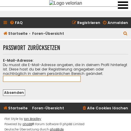
FAQ
Registrieren
Anmelden
S
Startseite
Foren-Übersicht
u
Passwort zurücksetzen
c
h
E-Mail-Adresse:
e
Du musst die E-Mail-Adresse angeben, die in deinem Profil hinterlegt
ist. Diese hast du bei der Registrierung angegeben oder
nachträglich in deinem persönlichen Bereich geändert.
Startseite
Foren-Übersicht
Alle Cookies löschen
Flat Style by
Ian Bradley
Powered by
phpBB
® Forum Software © phpBB Limited
Deutsche Übersetzung durch
phpBB.de