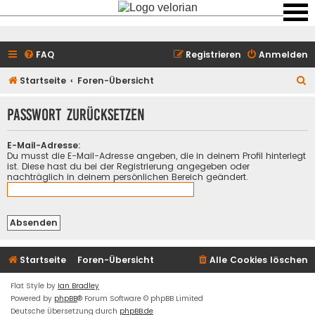
FAQ
Registrieren
Anmelden
S
Startseite
Foren-Übersicht
u
Passwort zurücksetzen
c
h
E-Mail-Adresse:
e
Du musst die E-Mail-Adresse angeben, die in deinem Profil hinterlegt
ist. Diese hast du bei der Registrierung angegeben oder
nachträglich in deinem persönlichen Bereich geändert.
Startseite
Foren-Übersicht
Alle Cookies löschen
Flat Style by
Ian Bradley
Powered by
phpBB
® Forum Software © phpBB Limited
Deutsche Übersetzung durch
phpBB.de