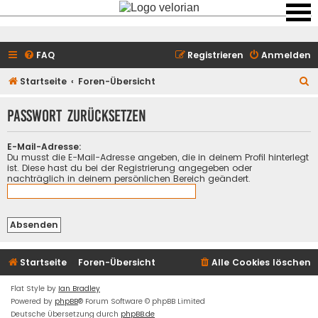
FAQ
Registrieren
Anmelden
S
Startseite
Foren-Übersicht
u
Passwort zurücksetzen
c
h
E-Mail-Adresse:
e
Du musst die E-Mail-Adresse angeben, die in deinem Profil hinterlegt
ist. Diese hast du bei der Registrierung angegeben oder
nachträglich in deinem persönlichen Bereich geändert.
Startseite
Foren-Übersicht
Alle Cookies löschen
Flat Style by
Ian Bradley
Powered by
phpBB
® Forum Software © phpBB Limited
Deutsche Übersetzung durch
phpBB.de