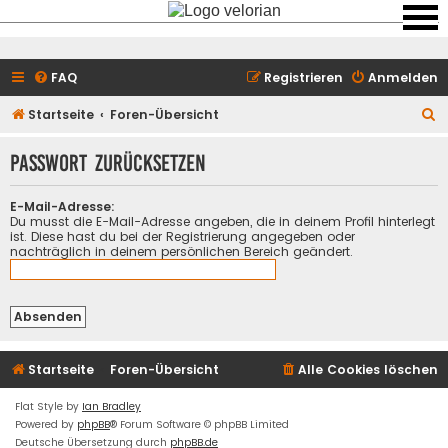
FAQ
Registrieren
Anmelden
S
Startseite
Foren-Übersicht
u
Passwort zurücksetzen
c
h
E-Mail-Adresse:
e
Du musst die E-Mail-Adresse angeben, die in deinem Profil hinterlegt
ist. Diese hast du bei der Registrierung angegeben oder
nachträglich in deinem persönlichen Bereich geändert.
Startseite
Foren-Übersicht
Alle Cookies löschen
Flat Style by
Ian Bradley
Powered by
phpBB
® Forum Software © phpBB Limited
Deutsche Übersetzung durch
phpBB.de