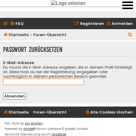
FAQ
Registrieren
Anmelden
S
Startseite
Foren-Übersicht
u
Passwort zurücksetzen
c
h
E-Mail-Adresse:
e
Du musst die E-Mail-Adresse angeben, die in deinem Profil hinterlegt
ist. Diese hast du bei der Registrierung angegeben oder
nachträglich in deinem persönlichen Bereich geändert.
Startseite
Foren-Übersicht
Alle Cookies löschen
Flat Style by
Ian Bradley
Powered by
phpBB
® Forum Software © phpBB Limited
Deutsche Übersetzung durch
phpBB.de