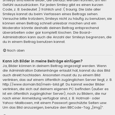
Smileys sind kleine Bilder, die benutzt werden können, um ein
Gefühl auszudrücken. Für jeden Smiley gibt es einen kurzen
Code, z. B. bedeutet :) fröhlich und :( traurig. Die Liste aller
Smileys kannst du beim Verfassen eines Beitrags sehen.
Versuche bitte trotzdem, Smileys nicht zu häufig zu benutzen, sie
können einen Beitrag schnell unlesbar machen und ein
Moderator könnte deshalb deinen Beitrag entsprechend
überarbeiten oder gar komplett löschen. Die Board-
Administration kann auch die Anzahl der Smileys begrenzen, die
du in einem Beitrag benutzen kannst.
Nach oben
Kann ich Bilder in meine Beiträge einfügen?
Ja, Bilder können in deinem Beitrag angezeigt werden. Wenn
die Administration Dateianhänge erlaubt hat, kannst du das Bild
auch direkt hochladen. Ansonsten musst du zu einem Bild
verlinken, das auf einem öffentlich zugänglichen Server liegt, z. B.
http://www.domain.tld/mein-bild.gif. Du kannst weder Bilder
verlinken, die sich auf deinem eigenen PC befinden (außer es
ist ein öffentlich zugänglicher Server), noch zu Bildern, die nur
nach einer Anmeldung verfügbar sind, z. B. Hotmail- oder
Yahoo-Mailboxen, mit einem Passwort geschützte Seiten usw.
Um das Bild anzuzeigen, benutze den BBCode-Tag „[img]“.