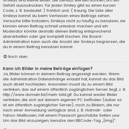
Smileys sind kleine Bilder, die benutzt werden können, um ein
Gefühl auszudrücken. Für jeden Smiley gibt es einen kurzen
Code, z. B. bedeutet :) fröhlich und :( traurig. Die Liste aller
Smileys kannst du beim Verfassen eines Beitrags sehen.
Versuche bitte trotzdem, Smileys nicht zu häufig zu benutzen, sie
können einen Beitrag schnell unlesbar machen und ein
Moderator könnte deshalb deinen Beitrag entsprechend
überarbeiten oder gar komplett löschen. Die Board-
Administration kann auch die Anzahl der Smileys begrenzen, die
du in einem Beitrag benutzen kannst.
Nach oben
Kann ich Bilder in meine Beiträge einfügen?
Ja, Bilder können in deinem Beitrag angezeigt werden. Wenn
die Administration Dateianhänge erlaubt hat, kannst du das Bild
auch direkt hochladen. Ansonsten musst du zu einem Bild
verlinken, das auf einem öffentlich zugänglichen Server liegt, z. B.
http://www.domain.tld/mein-bild.gif. Du kannst weder Bilder
verlinken, die sich auf deinem eigenen PC befinden (außer es
ist ein öffentlich zugänglicher Server), noch zu Bildern, die nur
nach einer Anmeldung verfügbar sind, z. B. Hotmail- oder
Yahoo-Mailboxen, mit einem Passwort geschützte Seiten usw.
Um das Bild anzuzeigen, benutze den BBCode-Tag „[img]“.