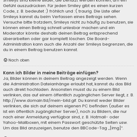
Smileys sind kleine Bilder, die benutzt werden können, um ein
Gefühl auszudrücken. Für jeden Smiley gibt es einen kurzen
Code, z. B. bedeutet :) fröhlich und :( traurig. Die Liste aller
Smileys kannst du beim Verfassen eines Beitrags sehen.
Versuche bitte trotzdem, Smileys nicht zu häufig zu benutzen, sie
können einen Beitrag schnell unlesbar machen und ein
Moderator könnte deshalb deinen Beitrag entsprechend
überarbeiten oder gar komplett löschen. Die Board-
Administration kann auch die Anzahl der Smileys begrenzen, die
du in einem Beitrag benutzen kannst.
Nach oben
Kann ich Bilder in meine Beiträge einfügen?
Ja, Bilder können in deinem Beitrag angezeigt werden. Wenn
die Administration Dateianhänge erlaubt hat, kannst du das Bild
auch direkt hochladen. Ansonsten musst du zu einem Bild
verlinken, das auf einem öffentlich zugänglichen Server liegt, z. B.
http://www.domain.tld/mein-bild.gif. Du kannst weder Bilder
verlinken, die sich auf deinem eigenen PC befinden (außer es
ist ein öffentlich zugänglicher Server), noch zu Bildern, die nur
nach einer Anmeldung verfügbar sind, z. B. Hotmail- oder
Yahoo-Mailboxen, mit einem Passwort geschützte Seiten usw.
Um das Bild anzuzeigen, benutze den BBCode-Tag „[img]“.