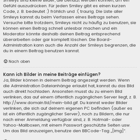
Smileys sind kleine Bilder, die benutzt werden können, um ein
Gefühl auszudrücken. Für jeden Smiley gibt es einen kurzen
Code, z. B. bedeutet :) fröhlich und :( traurig. Die Liste aller
Smileys kannst du beim Verfassen eines Beitrags sehen.
Versuche bitte trotzdem, Smileys nicht zu häufig zu benutzen, sie
können einen Beitrag schnell unlesbar machen und ein
Moderator könnte deshalb deinen Beitrag entsprechend
überarbeiten oder gar komplett löschen. Die Board-
Administration kann auch die Anzahl der Smileys begrenzen, die
du in einem Beitrag benutzen kannst.
Nach oben
Kann ich Bilder in meine Beiträge einfügen?
Ja, Bilder können in deinem Beitrag angezeigt werden. Wenn
die Administration Dateianhänge erlaubt hat, kannst du das Bild
auch direkt hochladen. Ansonsten musst du zu einem Bild
verlinken, das auf einem öffentlich zugänglichen Server liegt, z. B.
http://www.domain.tld/mein-bild.gif. Du kannst weder Bilder
verlinken, die sich auf deinem eigenen PC befinden (außer es
ist ein öffentlich zugänglicher Server), noch zu Bildern, die nur
nach einer Anmeldung verfügbar sind, z. B. Hotmail- oder
Yahoo-Mailboxen, mit einem Passwort geschützte Seiten usw.
Um das Bild anzuzeigen, benutze den BBCode-Tag „[img]“.