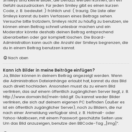
Smileys sind kleine Bilder, die benutzt werden können, um ein
Gefühl auszudrücken. Für jeden Smiley gibt es einen kurzen
Code, z. B. bedeutet :) fröhlich und :( traurig. Die Liste aller
Smileys kannst du beim Verfassen eines Beitrags sehen.
Versuche bitte trotzdem, Smileys nicht zu häufig zu benutzen, sie
können einen Beitrag schnell unlesbar machen und ein
Moderator könnte deshalb deinen Beitrag entsprechend
überarbeiten oder gar komplett löschen. Die Board-
Administration kann auch die Anzahl der Smileys begrenzen, die
du in einem Beitrag benutzen kannst.
Nach oben
Kann ich Bilder in meine Beiträge einfügen?
Ja, Bilder können in deinem Beitrag angezeigt werden. Wenn
die Administration Dateianhänge erlaubt hat, kannst du das Bild
auch direkt hochladen. Ansonsten musst du zu einem Bild
verlinken, das auf einem öffentlich zugänglichen Server liegt, z. B.
http://www.domain.tld/mein-bild.gif. Du kannst weder Bilder
verlinken, die sich auf deinem eigenen PC befinden (außer es
ist ein öffentlich zugänglicher Server), noch zu Bildern, die nur
nach einer Anmeldung verfügbar sind, z. B. Hotmail- oder
Yahoo-Mailboxen, mit einem Passwort geschützte Seiten usw.
Um das Bild anzuzeigen, benutze den BBCode-Tag „[img]“.